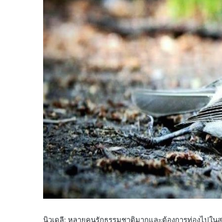
นิวเดลี: หลายคนรักธรรมชาติมากและต้องการท่องไปในสถา