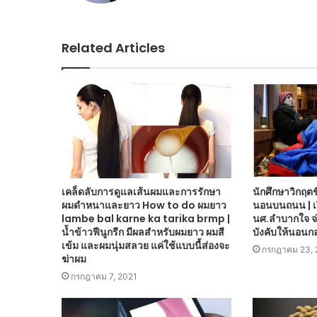
Related Articles
เคล็ดลับการดูแลเส้นผมและการรักษา
นักศึกษาวิกฤตช
ผมดำหนาและยาว How to do ผมยาว
นอนบนถนน | เง
lambe bal karne ka tarika brmp |
นศ.ลำบากใจ จ่
น้ำข้าวฟีนูกรีก มีผลสำหรับผมยาว ผมสี
บังคับให้นอนก
เข้ม และผมนุ่มสลวย แค่ใช้แบบนี้ส่องจะ
กรกฎาคม 23, 
ฆ่าผม
กรกฎาคม 7, 2021