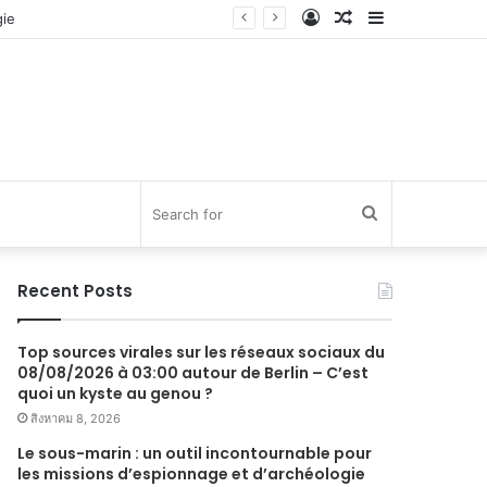
Log
Random
Sidebar
In
Article
Search
for
Recent Posts
Top sources virales sur les réseaux sociaux du
08/08/2026 à 03:00 autour de Berlin – C’est
quoi un kyste au genou ?
สิงหาคม 8, 2026
Le sous-marin : un outil incontournable pour
les missions d’espionnage et d’archéologie