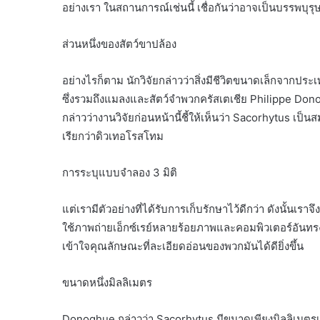
อย่างเรา ในสถานการณ์เช่นนี้ เชื่อกันว่าอาจเป็นบรรพบุร
ส่วนหนึ่งของสัตว์ขาปล้อง
อย่างไรก็ตาม นักวิจัยกล่าวว่าสิ่งมีชีวิตขนาดเล็กจากประเ
ซึ่งรวมถึงแมลงและสัตว์จำพวกครัสเตเชีย Philippe Donog
กล่าวว่างานวิจัยก่อนหน้านี้ชี้ให้เห็นว่า Sacorhytus เป็
เรียกว่าดิวเทอโรสโทม
การระบุแบบจำลอง 3 มิติ
แต่เรามีตัวอย่างที่ได้รับการเก็บรักษาไว้ดีกว่า ดังนั้นเราจึ
ใช้ภาพถ่ายเอ็กซ์เรย์หลายร้อยภาพและคอมพิวเตอร์อันทรงพล
เข้าใจคุณลักษณะที่ละเอียดอ่อนของพวกมันได้ดียิ่งขึ้น
ขนาดหนึ่งมิลลิเมตร
Donoghue กล่าวว่า Sacorhytus มีขนาดเพียงมิลลิเมตรเท