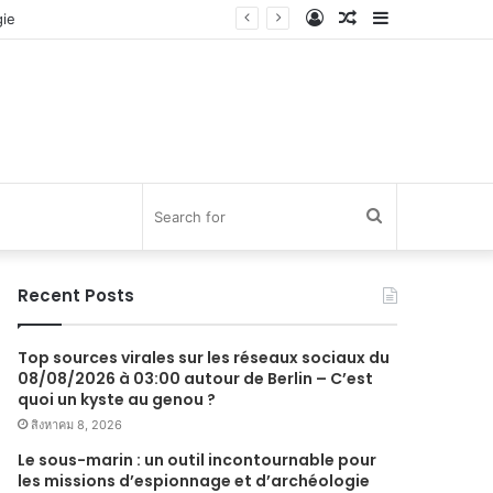
Log
Random
Sidebar
In
Article
Search
for
Recent Posts
Top sources virales sur les réseaux sociaux du
08/08/2026 à 03:00 autour de Berlin – C’est
quoi un kyste au genou ?
สิงหาคม 8, 2026
Le sous-marin : un outil incontournable pour
les missions d’espionnage et d’archéologie