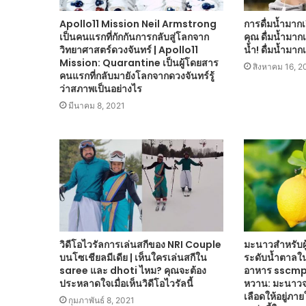
Apollo11 ​​Mission Neil Armstrong
การดื่มน้ำมาก
เป็นคนแรกที่กักกันการกลับสู่โลกจาก
คุณ ดื่มน้ำมา
วิทยาศาสตร์ดวงจันทร์ | Apollo11 ​​
น้ำ! ดื่มน้ำมากเ
Mission: Quarantine เป็นผู้โดยสาร
สิงหาคม 16, 2
คนแรกที่กลับมายังโลกจากดวงจันทร์รู้
ว่าสภาพเป็นอย่างไร
มีนาคม 8, 2021
วิดีโอไวรัลการเล่นสกีของ NRI Couple
มะนาวสำหรับผ
บนโซเชียลมีเดีย | เห็นใครเล่นสกีใน
ระดับน้ำตาลใน
saree และ dhoti ไหม? คุณจะต้อง
อาหาร sscmp
ประหลาดใจเมื่อเห็นวิดีโอไวรัลนี้
หวาน: มะนาวจ
เลือดให้อยู่ภา
กุมภาพันธ์ 8, 2021