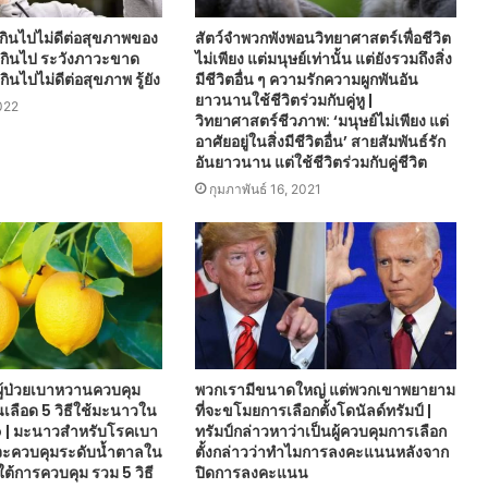
เกินไปไม่ดีต่อสุขภาพของ
สัตว์จำพวกพังพอนวิทยาศาสตร์เพื่อชีวิต
กเกินไป ระวังภาวะขาด
ไม่เพียง แต่มนุษย์เท่านั้น แต่ยังรวมถึงสิ่ง
กินไปไม่ดีต่อสุขภาพ รู้ยัง
มีชีวิตอื่น ๆ ความรักความผูกพันอัน
ยาวนานใช้ชีวิตร่วมกับคู่หู |
022
วิทยาศาสตร์ชีวภาพ: ‘มนุษย์ไม่เพียง แต่
อาศัยอยู่ในสิ่งมีชีวิตอื่น’ สายสัมพันธ์รัก
อันยาวนาน แต่ใช้ชีวิตร่วมกับคู่ชีวิต
กุมภาพันธ์ 16, 2021
ู้ป่วยเบาหวานควบคุม
พวกเรามีขนาดใหญ่ แต่พวกเขาพยายาม
เลือด 5 วิธีใช้มะนาวใน
ที่จะขโมยการเลือกตั้งโดนัลด์ทรัมป์ |
 | มะนาวสำหรับโรคเบา
ทรัมป์กล่าวหาว่าเป็นผู้ควบคุมการเลือก
ะควบคุมระดับน้ำตาลใน
ตั้งกล่าวว่าทำไมการลงคะแนนหลังจาก
ยใต้การควบคุม รวม 5 วิธี
ปิดการลงคะแนน