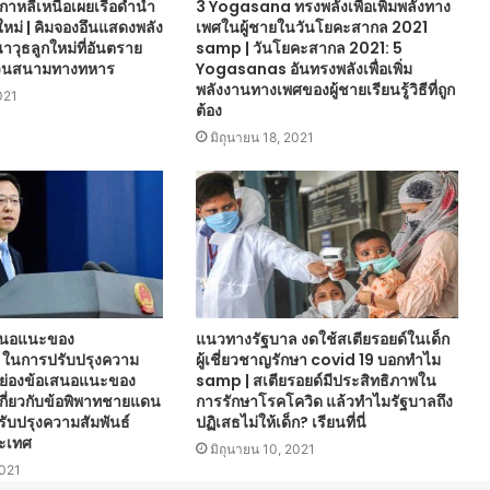
เกาหลีเหนือเผยเรือดำน้ำ
3 Yogasana ทรงพลังเพื่อเพิ่มพลังทาง
นใหม่ | คิมจองอึนแสดงพลัง
เพศในผู้ชายในวันโยคะสากล 2021
าวุธลูกใหม่ที่อันตราย
samp | วันโยคะสากล 2021: 5
สวนสนามทางทหาร
Yogasanas อันทรงพลังเพื่อเพิ่ม
พลังงานทางเพศของผู้ชายเรียนรู้วิธีที่ถูก
021
ต้อง
มิถุนายน 18, 2021
เสนอแนะของ
แนวทางรัฐบาล งดใช้สเตียรอยด์ในเด็ก
ในการปรับปรุงความ
ผู้เชี่ยวชาญรักษา covid 19 บอกทำไม
นยกย่องข้อเสนอแนะของ
samp | สเตียรอยด์มีประสิทธิภาพใน
ี่ยวกับข้อพิพาทชายแดน
การรักษาโรคโควิด แล้วทำไมรัฐบาลถึง
รับปรุงความสัมพันธ์
ปฏิเสธไม่ให้เด็ก? เรียนที่นี่
ะเทศ
มิถุนายน 10, 2021
021