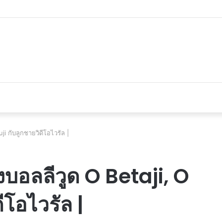
 du véhicule d’occasion en plein essor
i กับลูกชายวิดีโอไวรัล |
งบอลลีวูด O Betaji, O
ีโอไวรัล |