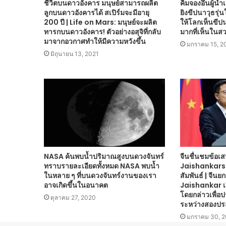
ชีวิตบนดาวอังคาร มนุษย์สามารถผลิต
คิมจองอึนผู้นำ
ลูกบนดาวอังคารได้ สเปิร์มจะมีอายุ
ยิงขีปนาวุธรุ่
200 ปี | Life on Mars: มนุษย์จะผลิต
ให้โลกเห็นขีปน
ทารกบนดาวอังคาร! ตัวอย่างอสุจิที่กลับ
มากที่เห็นใน
มาจากอวกาศทำให้มีความหวังขึ้น
มกราคม 15, 2
มิถุนายน 13, 2021
NASA ค้นพบน้ำปริมาณสูงบนดวงจันทร์
จีนชื่นชมข้อ
ทราบรายละเอียดทั้งหมด NASA พบน้ำ
Jaishankars 
ในหลาย ๆ ที่บนดวงจันทร์งานของเรา
สัมพันธ์ | จี
อาจเกิดขึ้นในอนาคต
Jaishankar เก
โดยกล่าวเพื่อป
ตุลาคม 27, 2020
ระหว่างสองปร
มกราคม 30, 2