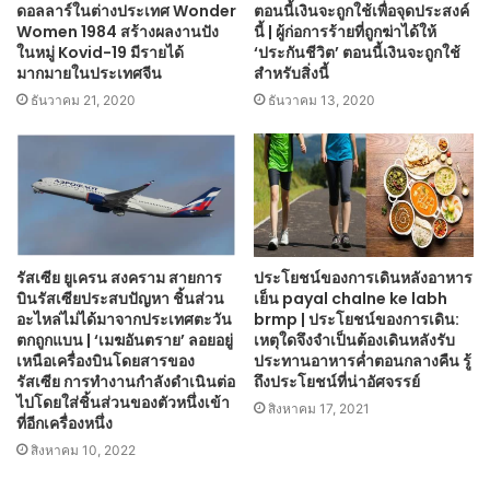
ดอลลาร์ในต่างประเทศ Wonder
ตอนนี้เงินจะถูกใช้เพื่อจุดประสงค์
Women 1984 สร้างผลงานปัง
นี้ | ผู้ก่อการร้ายที่ถูกฆ่าได้ให้
ในหมู่ Kovid-19 มีรายได้
‘ประกันชีวิต’ ตอนนี้เงินจะถูกใช้
มากมายในประเทศจีน
สำหรับสิ่งนี้
ธันวาคม 21, 2020
ธันวาคม 13, 2020
รัสเซีย ยูเครน สงคราม สายการ
ประโยชน์ของการเดินหลังอาหาร
บินรัสเซียประสบปัญหา ชิ้นส่วน
เย็น payal chalne ke labh
อะไหล่ไม่ได้มาจากประเทศตะวัน
brmp | ประโยชน์ของการเดิน:
ตกถูกแบน | ‘เมฆอันตราย’ ลอยอยู่
เหตุใดจึงจำเป็นต้องเดินหลังรับ
เหนือเครื่องบินโดยสารของ
ประทานอาหารค่ำตอนกลางคืน รู้
รัสเซีย การทำงานกำลังดำเนินต่อ
ถึงประโยชน์ที่น่าอัศจรรย์
ไปโดยใส่ชิ้นส่วนของตัวหนึ่งเข้า
สิงหาคม 17, 2021
ที่อีกเครื่องหนึ่ง
สิงหาคม 10, 2022