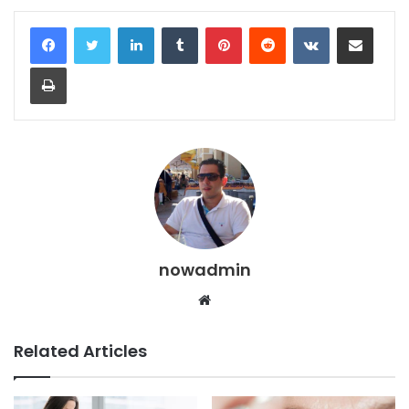
LinkedIn
Tumblr
Pinterest
Reddit
VKontakte
Share via Email
Print
nowadmin
Website
Related Articles