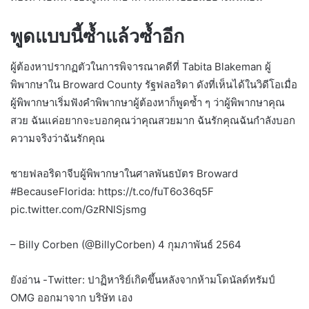
พูดแบบนี้ซ้ำแล้วซ้ำอีก
ผู้ต้องหาปรากฏตัวในการพิจารณาคดีที่ Tabita Blakeman ผู้
พิพากษาใน Broward County รัฐฟลอริดา ดังที่เห็นได้ในวิดีโอเมื่อ
ผู้พิพากษาเริ่มฟังคำพิพากษาผู้ต้องหาก็พูดซ้ำ ๆ ว่าผู้พิพากษาคุณ
สวย ฉันแค่อยากจะบอกคุณว่าคุณสวยมาก ฉันรักคุณฉันกำลังบอก
ความจริงว่าฉันรักคุณ
ชายฟลอริดาจีบผู้พิพากษาในศาลพันธบัตร Broward
#BecauseFlorida: https://t.co/fuT6o36q5F
pic.twitter.com/GzRNlSjsmg
– Billy Corben (@BillyCorben) 4 กุมภาพันธ์ 2564
ยังอ่าน -Twitter: ปาฏิหาริย์เกิดขึ้นหลังจากห้ามโดนัลด์ทรัมป์
OMG ออกมาจาก บริษัท เอง