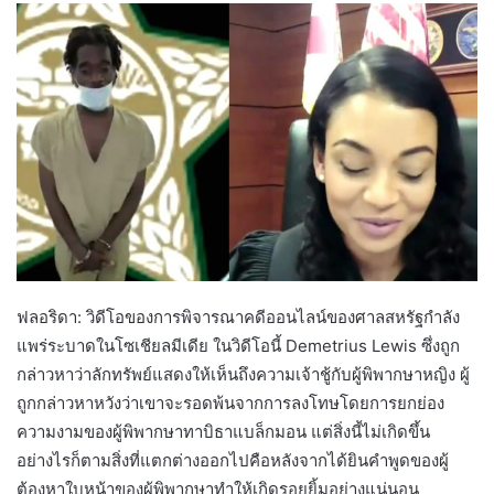
ฟลอริดา: วิดีโอของการพิจารณาคดีออนไลน์ของศาลสหรัฐกำลัง
แพร่ระบาดในโซเชียลมีเดีย ในวิดีโอนี้ Demetrius Lewis ซึ่งถูก
กล่าวหาว่าลักทรัพย์แสดงให้เห็นถึงความเจ้าชู้กับผู้พิพากษาหญิง ผู้
ถูกกล่าวหาหวังว่าเขาจะรอดพ้นจากการลงโทษโดยการยกย่อง
ความงามของผู้พิพากษาทาบิธาแบล็กมอน แต่สิ่งนี้ไม่เกิดขึ้น
อย่างไรก็ตามสิ่งที่แตกต่างออกไปคือหลังจากได้ยินคำพูดของผู้
ต้องหาใบหน้าของผู้พิพากษาทำให้เกิดรอยยิ้มอย่างแน่นอน