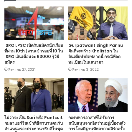
ISRO LPSC เปิดรับสมัครนักเรียน
Gurpatwant Singh Pannu
ที่ผ่าน 10th | งานเข้ารอบที่ 10 ใน
ฝันที่จะสร้าง Khalistan ใน
ISRO เงินเดือนจะ 63000 รู้วิธี
อินเดียทำผิดพลาดนี้ กรณีที่จด
สมัคร
ทะเบียนในแคนาดา
สิงหาคม 27, 2021
สิงหาคม 3, 2022
ไม่ว่าจะเป็น Sari หรือ Pantsuit
กองทหารอาสาที่ได้รับการ
กมลาแฮร์ริสเข้าพิธีสาบานตนรับ
สนับสนุนจากอิหร่านอยู่เบื้องหลัง
ตำแหน่งรองประธานาธิบดีในชุด
การโจมตีฐานทัพอากาศอิรักครั้ง