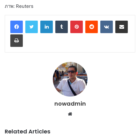
ภาพ: Reuters
LinkedIn
Tumblr
Pinterest
Reddit
VKontakte
Share via Email
Print
nowadmin
Website
Related Articles