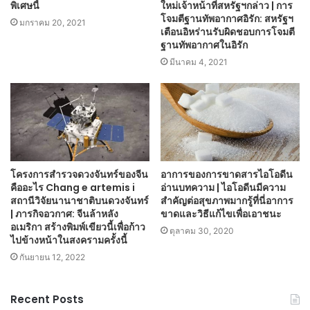
พิเศษนี้
ใหม่เจ้าหน้าที่สหรัฐฯกล่าว | การ
โจมตีฐานทัพอากาศอิรัก: สหรัฐฯ
มกราคม 20, 2021
เตือนอิหร่านรับผิดชอบการโจมตี
ฐานทัพอากาศในอิรัก
มีนาคม 4, 2021
โครงการสำรวจดวงจันทร์ของจีน
อาการของการขาดสารไอโอดีน
คืออะไร Chang e artemis i
อ่านบทความ | ไอโอดีนมีความ
สถานีวิจัยนานาชาติบนดวงจันทร์
สำคัญต่อสุขภาพมากรู้ที่นี่อาการ
| ภารกิจอวกาศ: จีนล้าหลัง
ขาดและวิธีแก้ไขเพื่อเอาชนะ
อเมริกา สร้างพิมพ์เขียวนี้เพื่อก้าว
ตุลาคม 30, 2020
ไปข้างหน้าในสงครามครั้งนี้
กันยายน 12, 2022
Recent Posts