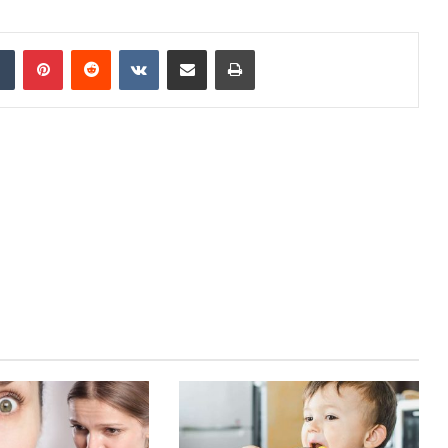
dIn
Tumblr
Pinterest
Reddit
VKontakte
Share via Email
Print