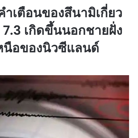
คำเตือนของสึนามิเกี่ยว
.3 เกิดขึ้นนอกชายฝั่ง
หนือของนิวซีแลนด์