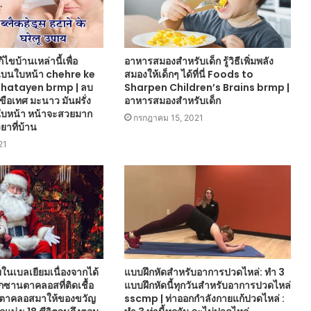
้ไขบ้านเหล่านี้เพื่อ
อาหารสมองสำหรับเด็ก รู้วิธีเพิ่มพลัง
นบนใบหน้า chehre ke
สมองให้เด็กๆ ได้ที่นี่ Foods to
hatayen brmp | ลบ
Sharpen Children’s Brains brmp |
เขือเทศ มะนาว มันฝรั่ง
อาหารสมองสำหรับเด็ก
บหน้า หน้าจะสวยมาก
กรกฎาคม 15, 2021
วยาที่บ้าน
21
ายในเบลเยียมเนื่องจากได้
แบบฝึกหัดสำหรับอาการปวดไหล่: ทำ 3
ซานตาคลอสที่ติดเชื้อ
แบบฝึกหัดนี้ทุกวันสำหรับอาการปวดไหล่
นตาคลอสมาให้ของขวัญ
sscmp | ท่าออกกำลังกายแก้ปวดไหล่ :