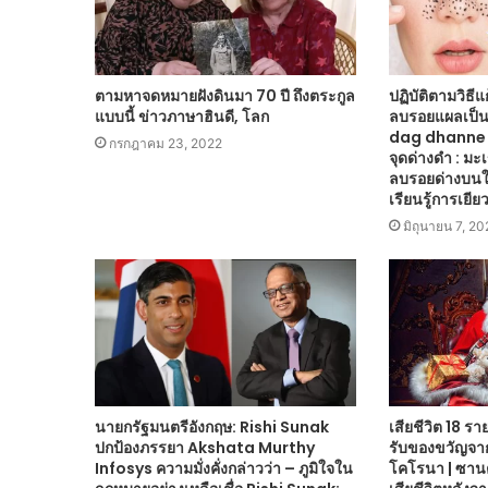
ตามหาจดหมายฝังดินมา 70 ปี ถึงตระกูล
ปฏิบัติตามวิธีแก
แบบนี้ ข่าวภาษาฮินดี, โลก
ลบรอยแผลเป็
dag dhanne 
กรกฎาคม 23, 2022
จุดด่างดำ : มะ
ลบรอยด่างบนใ
เรียนรู้การเยีย
มิถุนายน 7, 20
นายกรัฐมนตรีอังกฤษ: Rishi Sunak
เสียชีวิต 18 ร
ปกป้องภรรยา Akshata Murthy
รับของขวัญจาก
Infosys ความมั่งคั่งกล่าวว่า – ภูมิใจใน
โคโรนา | ซา