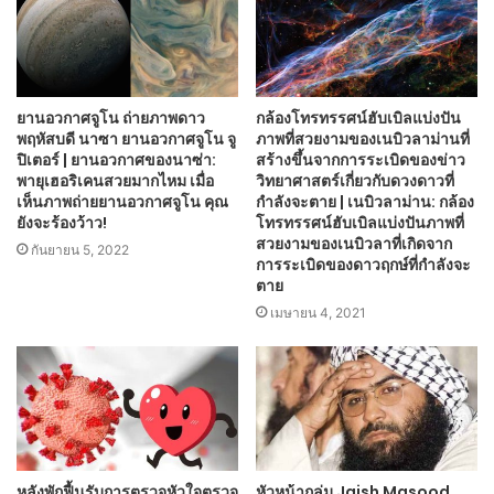
ยานอวกาศจูโน ถ่ายภาพดาว
กล้องโทรทรรศน์ฮับเบิลแบ่งปัน
พฤหัสบดี นาซา ยานอวกาศจูโน จู
ภาพที่สวยงามของเนบิวลาม่านที่
ปิเตอร์ | ยานอวกาศของนาซ่า:
สร้างขึ้นจากการระเบิดของข่าว
พายุเฮอริเคนสวยมากไหม เมื่อ
วิทยาศาสตร์เกี่ยวกับดวงดาวที่
เห็นภาพถ่ายยานอวกาศจูโน คุณ
กำลังจะตาย | เนบิวลาม่าน: กล้อง
ยังจะร้องว้าว!
โทรทรรศน์ฮับเบิลแบ่งปันภาพที่
สวยงามของเนบิวลาที่เกิดจาก
กันยายน 5, 2022
การระเบิดของดาวฤกษ์ที่กำลังจะ
ตาย
เมษายน 4, 2021
หลังพักฟื้นรับการตรวจหัวใจตรวจ
หัวหน้ากลุ่ม Jaish Masood