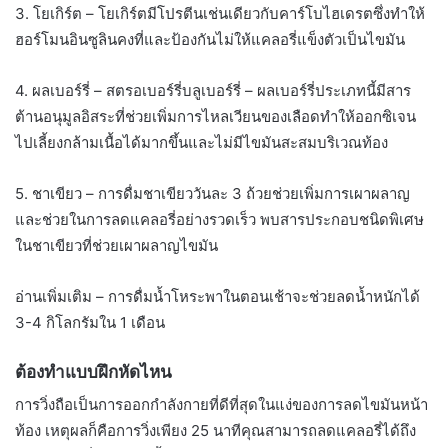
3. โยเกิร์ต – โยเกิร์ตมีโปรตีนเช่นเดียวกับคาร์โบไฮเดรตซึ่งทำให้
ฮอร์โมนอินซูลินคงที่และป้องกันไม่ให้แคลอรี่แข็งตัวเป็นไขมัน
4. ผลเบอร์รี่ – สตรอเบอร์รี่บลูเบอร์รี่ – ผลเบอร์รี่ประเภทนี้มีสาร
ต้านอนุมูลอิสระที่ช่วยเพิ่มการไหลเวียนของเลือดทำให้ออกซิเจน
ไปเลี้ยงกล้ามเนื้อได้มากขึ้นและไม่มีไขมันสะสมบริเวณท้อง
5. ชาเขียว – การดื่มชาเขียววันละ 3 ถ้วยช่วยเพิ่มการเผาผลาญ
และช่วยในการลดแคลอรี่อย่างรวดเร็ว พบสารประกอบชนิดพิเศษ
ในชาเขียวที่ช่วยเผาผลาญไขมัน
อ่านเพิ่มเติม – การดื่มน้ำโหระพาในตอนเช้าจะช่วยลดน้ำหนักได้
3-4 กิโลกรัมใน 1 เดือน
ต้องทำแบบฝึกหัดไหน
การวิ่งถือเป็นการออกกำลังกายที่ดีที่สุดในแง่ของการลดไขมันหน้า
ท้อง เหตุผลก็คือการวิ่งเพียง 25 นาทีคุณสามารถลดแคลอรี่ได้ถึง