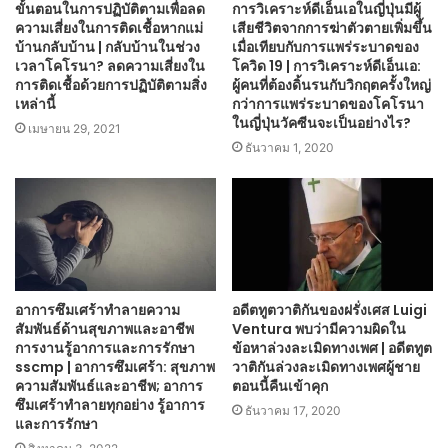
ขั้นตอนในการปฏิบัติตามเพื่อลด
การวิเคราะห์ดีเอ็นเอในญี่ปุ่นมีผู้
ความเสี่ยงในการติดเชื้อหากแม่
เสียชีวิตจากการฆ่าตัวตายเพิ่มขึ้น
บ้านกลับบ้าน | กลับบ้านในช่วง
เมื่อเทียบกับการแพร่ระบาดของ
เวลาโคโรนา? ลดความเสี่ยงใน
โควิด 19 | การวิเคราะห์ดีเอ็นเอ:
การติดเชื้อด้วยการปฏิบัติตามสิ่ง
ผู้คนที่ต้องดิ้นรนกับวิกฤตครั้งใหญ่
เหล่านี้
กว่าการแพร่ระบาดของโคโรนา
ในญี่ปุ่นวัคซีนจะเป็นอย่างไร?
เมษายน 29, 2021
ธันวาคม 1, 2020
อาการซึมเศร้าทำลายความ
อดีตทูตวาติกันของฝรั่งเศส Luigi
สัมพันธ์ด้านสุขภาพและอาชีพ
Ventura พบว่ามีความผิดใน
การงานรู้อาการและการรักษา
ข้อหาล่วงละเมิดทางเพศ | อดีตทูต
sscmp | อาการซึมเศร้า: สุขภาพ
วาติกันล่วงละเมิดทางเพศผู้ชาย
ความสัมพันธ์และอาชีพ; อาการ
ตอนนี้คืนเข้าคุก
ซึมเศร้าทำลายทุกอย่าง รู้อาการ
ธันวาคม 17, 2020
และการรักษา