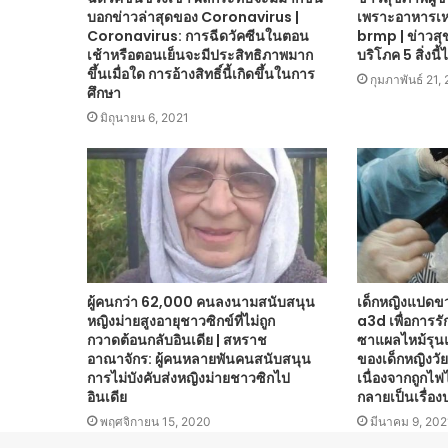
บอกข่าวล่าสุดของ Coronavirus |
เพราะอาหารเหล
Coronavirus: การฉีดวัคซีนในตอน
brmp | ข่าวสุข
เช้าหรือตอนเย็นจะมีประสิทธิภาพมาก
บริโภค 5 สิ่งนี้
ขึ้นเมื่อใด การอ้างสิทธิ์นี้เกิดขึ้นในการ
กุมภาพันธ์ 21,
ศึกษา
มิถุนายน 6, 2021
ผู้คนกว่า 62,000 คนลงนามสนับสนุน
เด็กหญิงแปดข
หญิงม่ายสูงอายุชาวซิกข์ที่ไม่ถูก
a3d เพื่อการรั
กวาดต้อนกลับอินเดีย | สหราช
ซาแผลไหม้รุนแ
อาณาจักร: ผู้คนหลายพันคนสนับสนุน
ของเด็กหญิงวั
การไม่บังคับส่งหญิงม่ายชาวซิกไป
เนื่องจากถูกไ
อินเดีย
กลายเป็นเรื่อง
พฤศจิกายน 15, 2020
มีนาคม 9, 202