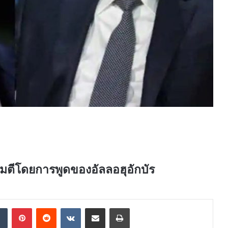
โจมตีโดยการพูดของอัลลอฮุอักบัร
dIn
Tumblr
Pinterest
Reddit
VKontakte
Share via Email
Print