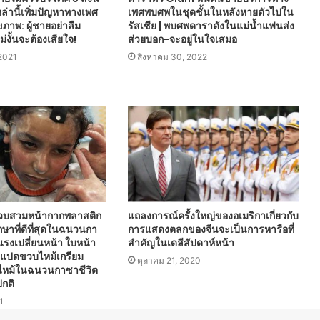
่านี้เพิ่มปัญหาทางเพศ
เพศพบศพในชุดชั้นในหลังหายตัวไปใน
ภาพ: ผู้ชายอย่าลืม
รัสเซีย | พบศพดาราดังในแม่น้ำแฟนส่ง
ไม่งั้นจะต้องเสียใจ!
ส่วยบอก-จะอยู่ในใจเสมอ
 2021
สิงหาคม 30, 2022
วบสวมหน้ากากพลาสติก
แถลงการณ์ครั้งใหญ่ของอเมริกาเกี่ยวกับ
กษาที่ดีที่สุดในฉนวนกา
การแสดงตลกของจีนจะเป็นการหารือที่
รงเปลี่ยนหน้า ใบหน้า
สำคัญในเดลีสัปดาห์หน้า
ยแปดขวบไหม้เกรียม
ตุลาคม 21, 2020
ฟไหม้ในฉนวนกาซาชีวิต
ปกติ
1