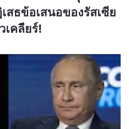
ปฏิเสธข้อเสนอของรัสเซีย
วเคลียร์!