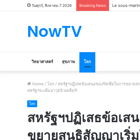
Le marché du 
วันศุกร์, สิงหาคม 7 2026
Breaking News
NowTV
วิทยาศาสตร์
สุขภาพ
โลก
Home
/
โลก
/
สหรัฐฯปฏิเสธข้อเสนอของรัสเซียในการขยายสนธิส
สหรัฐฯจะเพิ่มอาวุธนิวเคลียร์!
โลก
สหรัฐฯปฏิเสธข้อเส
ขยายสนธิสัญญาเริ่มใ