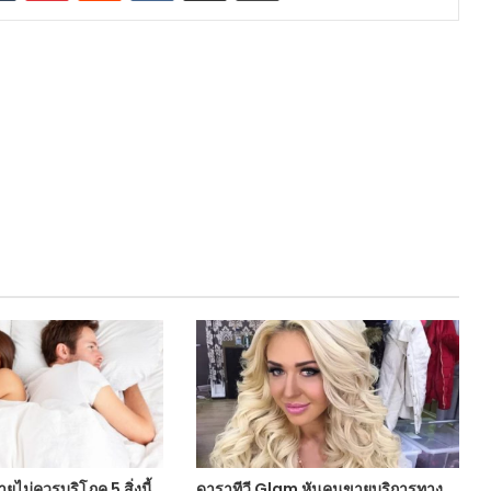
ยไม่ควรบริโภค 5 สิ่งนี้
ดาราทีวี Glam หันคนขายบริการทาง