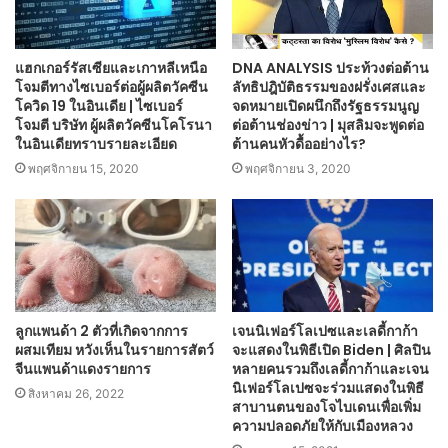
แฮกเกอร์รัสเซียและเกาหลีเหนือ
DNA ANALYSIS ประท้วงต่อต้าน
โจมตีทางไซเบอร์ต่อผู้ผลิตวัคซีน
ลัทธิปฎิบัติธรรมของฝรั่งเศสและ
โควิด 19 ในอินเดีย | ไซเบอร์
จดหมายเปิดผนึกถึงรัฐธรรมนูญ
โจมตี บริษัท ผู้ผลิตวัคซีนโคโรนา
ต่อต้านช่องข่าว | มุสลิมจะพูดต่อ
ในอินเดียทราบรายละเอียด
ต้านคนหัวดื้ออย่างไร?
พฤศจิกายน 15, 2020
พฤศจิกายน 3, 2020
ลูกแพนด้า 2 ตัวที่เกิดจากการ
เจนนิเฟอร์โลเปซและเลดี้กาก้า
ผสมเทียม หวังเห็นในรายการสัตว์
จะแสดงในพิธีเปิด Biden | ศิลปิน
จีนแพนด้าแดงรายการ
หลายคนรวมถึงเลดี้กาก้าและเจน
นิเฟอร์โลเปซจะร่วมแสดงในพิธี
สิงหาคม 26, 2022
สาบานตนของโจไบเดนเพื่อเพิ่ม
ความปลอดภัยให้กับเมืองหลวง