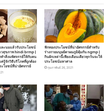
งและนมแล้วรับประโยชน์
ฟักทองประโยชน์ที่น่าอัศจรรย์สำหรับ
ข่าวสุขภาพ hindi brmp |
ร่างกายมนุษย์ตาผมภูมิคุ้มกัน ngmp |
ำสิ่งมหัศจรรย์ให้กับคน
กินผักเหล่านี้เพียงเดือนเดียวทุกวันจะให้
ค่รู้จักวิธีบริโภคที่ถูกต้อง
ประโยชน์มหาศาล
ระโยชน์ที่น่าอัศจรรย์
กุมภาพันธ์ 26, 2021
021