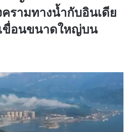
งครามทางน้ำกับอินเดีย
งเขื่อนขนาดใหญ่บน