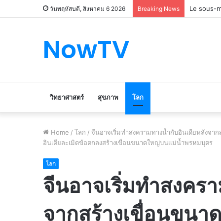
Le marché
วันพฤหัสบดี, สิงหาคม 6 2026
Breaking News
NowTV
วิทยาศาสตร์
สุขภาพ
โลก
Home
/
โลก
/
จีนอาจเริ่มทำสงครามทางน้ำกับอินเดียหลังจา
อินเดียละเมิดข้อตกลงสร้างเขื่อนขนาดใหญ่บนแม่น้ำพรหมบุตร
โลก
จีนอาจเริ่มทำสงครา
จากสร้างเขื่อนขนา