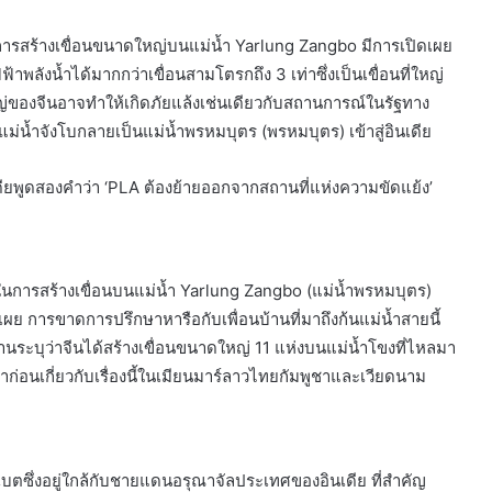
ารสร้างเขื่อนขนาดใหญ่บนแม่น้ำ Yarlung Zangbo มีการเปิดเผย
ฟ้าพลังน้ำได้มากกว่าเขื่อนสามโตรกถึง 3 เท่าซึ่งเป็นเขื่อนที่ใหญ่
ดใหญ่ของจีนอาจทำให้เกิดภัยแล้งเช่นเดียวกับสถานการณ์ในรัฐทาง
่น้ำจังโบกลายเป็นแม่น้ำพรหมบุตร (พรหมบุตร) เข้าสู่อินเดีย
ดียพูดสองคำว่า ‘PLA ต้องย้ายออกจากสถานที่แห่งความขัดแย้ง’
ศในการสร้างเขื่อนบนแม่น้ำ Yarlung Zangbo (แม่น้ำพรหมบุตร)
เผย การขาดการปรึกษาหารือกับเพื่อนบ้านที่มาถึงก้นแม่น้ำสายนี้
นระบุว่าจีนได้สร้างเขื่อนขนาดใหญ่ 11 แห่งบนแม่น้ำโขงที่ไหลมา
่อนเกี่ยวกับเรื่องนี้ในเมียนมาร์ลาวไทยกัมพูชาและเวียดนาม
ตซึ่งอยู่ใกล้กับชายแดนอรุณาจัลประเทศของอินเดีย ที่สำคัญ