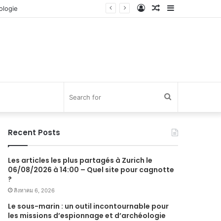
Log
Random
Sidebar
In
Article
Search
for
Recent Posts
Les articles les plus partagés à Zurich le
06/08/2026 à 14:00 – Quel site pour cagnotte
?
สิงหาคม 6, 2026
Le sous-marin : un outil incontournable pour
les missions d’espionnage et d’archéologie