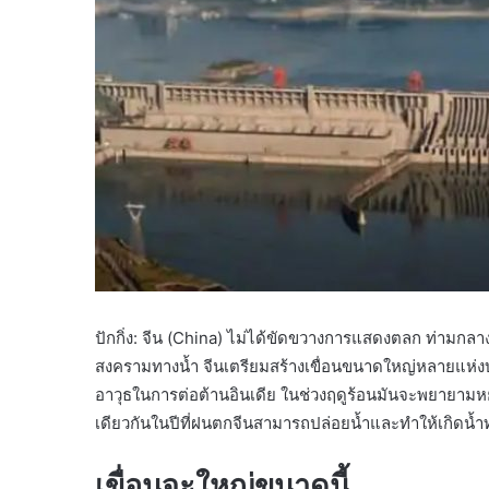
ปักกิ่ง: จีน (China) ไม่ได้ขัดขวางการแสดงตลก ท่าม
สงครามทางน้ำ จีนเตรียมสร้างเขื่อนขนาดใหญ่หลายแห่งบน
อาวุธในการต่อต้านอินเดีย ในช่วงฤดูร้อนมันจะพยายามหย
เดียวกันในปีที่ฝนตกจีนสามารถปล่อยน้ำและทำให้เกิดน้ำท่
เขื่อนจะใหญ่ขนาดนี้