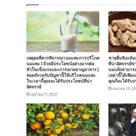
เหตุผลที่ควรพิจารณานมแพะการบริโภค
ชายดื่มขิงแห้
นมแพะ 1 ถ้วยมีประโยชน์อย่างมากต่อ
ที่น่าอัศจรรย์
หัวใจแข็งแรงและการเผาผลาญอาหาร |
นมแห้งสามารถท
หมดกังวลกับปัญหานี้ให้บริโภคนมแพะ
เหล่านี้ได้เพียงแ
ในเวลานี้คุณจะได้รับประโยชน์ที่น่า
คุณก็จะได้รับป
อัศจรรย์
เมษายน 12, 2
เมษายน 11, 2021