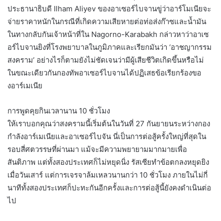
ประธานาธิบดี Ilham Aliyev ของอาเซอร์ไบจานขู่ว่าอาร์โมเนียจะ
จ่ายราคาหนักในกรณีที่เกิดความเสียหายต่อท่อส่งก๊าซและน้ำมัน
ในทางกลับกันเจ้าหน้าที่ใน Nagorno-Karabakh กล่าวหาว่าอาเซ
อร์ไบจานยิงที่โรงพยาบาลในภูมิภาคและเรียกมันว่า ‘อาชญากรรม
สงคราม’ อย่างไรก็ตามยังไม่ชัดเจนว่ามีผู้เสียชีวิตเกิดขึ้นหรือไม่
ในขณะเดียวกันกองทัพอาเซอร์ไบจานได้ปฏิเสธข้อเรียกร้องขอ
งอาร์เมเนีย
การพูดคุยกินเวลานาน 10 ชั่วโมง
ให้เราบอกคุณว่าสงครามนี้เริ่มต้นในวันที่ 27 กันยายนระหว่างกอง
กำลังอาร์เมเนียและอาเซอร์ไบจัน นี่เป็นการต่อสู้ครั้งใหญ่ที่สุดใน
รอบสี่ศตวรรษที่ผ่านมา แม้จะมีความพยายามมากมายเพื่อ
สันติภาพ แต่ทั้งสองประเทศก็ไม่หยุดนิ่ง รัสเซียทำข้อตกลงหยุดยิง
เมื่อวันเสาร์ แต่การเจรจาล้มเหลวนานกว่า 10 ชั่วโมง ภายในไม่กี่
นาทีทั้งสองประเทศก็ปะทะกันอีกครั้งและการต่อสู้นี้ยังคงดำเนินต่อ
ไป