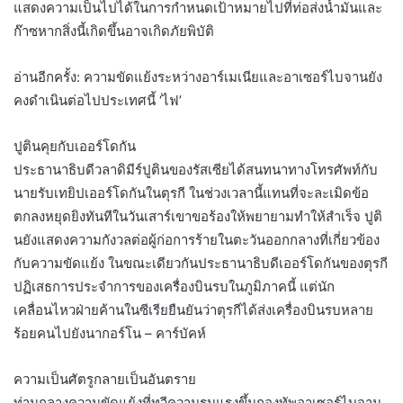
แสดงความเป็นไปได้ในการกำหนดเป้าหมายไปที่ท่อส่งน้ำมันและ
ก๊าซหากสิ่งนี้เกิดขึ้นอาจเกิดภัยพิบัติ
อ่านอีกครั้ง: ความขัดแย้งระหว่างอาร์เมเนียและอาเซอร์ไบจานยัง
คงดำเนินต่อไปประเทศนี้ ‘ไฟ’
ปูตินคุยกับเออร์โดกัน
ประธานาธิบดีวลาดิมีร์ปูตินของรัสเซียได้สนทนาทางโทรศัพท์กับ
นายรับเทยิปเออร์โดกันในตุรกี ในช่วงเวลานี้แทนที่จะละเมิดข้อ
ตกลงหยุดยิงทันทีในวันเสาร์เขาขอร้องให้พยายามทำให้สำเร็จ ปูติ
นยังแสดงความกังวลต่อผู้ก่อการร้ายในตะวันออกกลางที่เกี่ยวข้อง
กับความขัดแย้ง ในขณะเดียวกันประธานาธิบดีเออร์โดกันของตุรกี
ปฏิเสธการประจำการของเครื่องบินรบในภูมิภาคนี้ แต่นัก
เคลื่อนไหวฝ่ายค้านในซีเรียยืนยันว่าตุรกีได้ส่งเครื่องบินรบหลาย
ร้อยคนไปยังนากอร์โน – คาร์บัคห์
ความเป็นศัตรูกลายเป็นอันตราย
ท่ามกลางความขัดแย้งที่ทวีความรุนแรงขึ้นกองทัพอาเซอร์ไบจาน