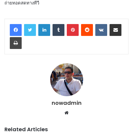
ถ่ายทอดสดทางทีวี
LinkedIn
Tumblr
Pinterest
Reddit
VKontakte
Share via Email
Print
nowadmin
Website
Related Articles