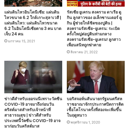
แผ่นดินไหวอินโดนีเซีย: แผ่นดิน
รัสเซีย ยูเครน สงคราม ดาเรีย ดู
ไหวขนาด 6.2 ใกล้เกาะสุลาเวสี |
กิน ลูกสาวของ อเล็กซานเดอร์ ดู
แผ่นดินไหว: แผ่นดินไหวขนาด
กิน ผู้ช่วยใกล้ชิดของปูติน |
6.2 ในอินโดนีเซียตาย 3 คน บาด
สงครามรัสเซีย-ยูเครน: ระเบิด
เจ็บ 24 คน
ครั้งใหญ่ต่อปูตินท่ามกลาง
สงครามรัสเซีย-ยูเครน! ลูกสาว
มกราคม 15, 2021
เพื่อนสนิทถูกฆ่าตาย
สิงหาคม 21, 2022
ข่าวดีสำหรับเยอรมนีเพราะวัคซีน
บอริสจอห์นสันนายกรัฐมนตรีสห
COVID-19 อาจมาถึงก่อนวัน
ราชอาณาจักรประกาศปิดการติด
คริสต์มาสสำหรับเจ้าหน้าที่
เชื้อโคโรนาครั้งที่สองจะเพิ่มขึ้น
สาธารณสุข | ข่าวดีสำหรับ
ในฤดูหนาว
ประเทศนี้วัคซีน COVID-19 อาจ
พฤศจิกายน 1, 2020
มาก่อนวันคริสต์มาส