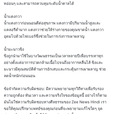
ทอ่อนๆ และสามารถควบคุมระดับน้ำตาลได้
น้ำแตงกวา
น้ำแตงกวาก่อนนอนดีต่อสุขภาพ แตงกวามีปริมาณน้ำสูงและ
แคลอรีต่ำมาก แตงกวาช่วยให้ร่างกายของคุณขาดน้ำ แตงกวา
อุดมไปด้วยไฟเบอร์ซึ่งช่วยในการเร่งการเผาผลาญ
น้ำมะนาวขิง
ขิงถูกนำมาใช้ในบางวัฒนธรรมเป็นเวลาหลายปีเพื่อบรรเทาทุก
อย่างตั้งแต่อาการปวดกล้ามเนื้อไปจนถึงอาการคลื่นไส้ ขิงและ
มะนาวมีคุณสมบัติต้านการอักเสบและกระตุ้นการเผาผลาญ ช่วย
ลดน้ำหนักก่อนนอน
ข้อจำกัดความรับผิดชอบ: มีความพยายามทุกวิถีทางเพื่อรับรอง
ความถูกต้อง ทันเวลา และความจริงใจของข้อมูลนี้ อย่างไรก็ตาม
มันไม่ใช่ความรับผิดชอบทางศีลธรรมของ Zee News Hindi เรา
ขอให้คุณปรึกษาแพทย์ของคุณก่อนที่จะพยายามแก้ไขใดๆ จุด