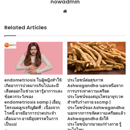
nowadmin
Website
Related Articles
endometriosis ในผู้หญิงทำให้
ประโยชน์ต่อสุขภาพ
เกิดอาการปวดมากเกินไปและมี
Ashwagandha นอกเหนือจาก
เลือดออกในช่วงเวลารู้อาการและ
การบรรเทาความเครียด
ข้อควรระวังของ
ประโยชน์ของสมุนไพรอายุรเวท
endometriosis samp | เยื่อบุ
สำหรับร่างกาย sscmp |
โพรงมดลูกเจริญผิดที่ : เนื่องจาก
ประโยชน์ของ Ashwagandha:
โรคนี้ อาจมีอาการปวดประจำ
นอกจากการขจัดความเครียดแล้ว
เดือนมาก อาจมีอุปสรรคในการ
Ashwagandha ยังให้
เป็นแม่
ประโยชน์มากมายแก่ร่างกาย รู้
อะไรไหม