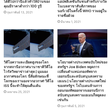
ได้ดีไปกว่านี้แล้วทำให้บ้านของ
แอปพลิเคชันกันชนสำหรับรางวัล
คุณมีราคาต่ำกว่า 100 รูปี
โนเบลสาขาสันติภาพของ
นอร์เวย์ในครั้งนี้ WHO รวมอยู่ใน
กุมภาพันธ์ 13, 2021
รายชื่อด้วย
มีนาคม 1, 2021
วิดีโอความละเอียดสูงของโลก
นโยบายต่างประเทศฉบับใหม่ของ
จากสถานีอวกาศนานาชาติวิดีโอ
สหรัฐฯ Joe Biden หยุดการ
ไวรัสวิทยาข่าวล่าสุด | มุมมอง
เปลี่ยนตำแหน่งกองทัพจาก
อวกาศของโลก: นี่คือลักษณะที่
เยอรมนีและสนับสนุนสงคราม
โลกของเรามองจากอวกาศ! วิดีโอ
เยเมน | นโยบายต่างประเทศใหม่
ISS นี้จะทำให้คุณตื่นเต้น
ของสหรัฐฯ: โจไบเดนห้ามการ
ถอนกองทัพออกจากเยอรมนีการ
เมษายน 25, 2021
สนับสนุนสงครามเยเมนก็หยุดลง
เช่นกัน
กุมภาพันธ์ 5, 2021