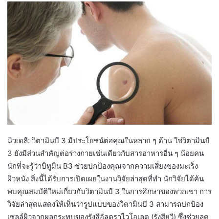
นิวเดลี: วิตามินบี 3 มีประโยชน์ต่อคุณในหลาย ๆ ด้าน ใช่วิตามินบี
3 ยังมีส่วนสำคัญต่อร่างกายเช่นเดียวกับสารอาหารอื่น ๆ น้อยคน
นักที่จะรู้ว่าบิทูมิน B3 ช่วยปกป้องคุณจากความเสี่ยงของมะเร็ง
ผิวหนัง สิ่งนี้ได้รับการเปิดเผยในงานวิจัยล่าสุดที่ทำ นักวิจัยได้ค้น
พบคุณสมบัติใหม่เกี่ยวกับวิตามินบี 3 ในการศึกษาของพวกเขา การ
วิจัยล่าสุดแสดงให้เห็นว่ารูปแบบของวิตามินบี 3 สามารถปกป้อง
เซลล์ผิวจากผลกระทบของรังสีอัลตราไวโอเลต (รังสียูวี) ซึ่งช่วยลด