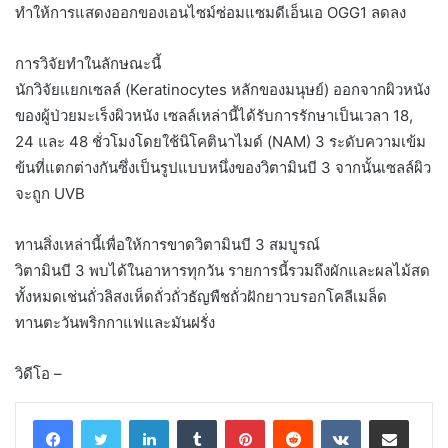
ทำให้การแสดงออกของเอนไซม์ซ่อมแซมดีเอ็นเอ OGG1 ลดลง
การวิจัยทำในลักษณะนี้
นักวิจัยแยกเซลล์ (Keratinocytes หลักของมนุษย์) ออกจากผิวหนัง
ของผู้ป่วยมะเร็งผิวหนัง เซลล์เหล่านี้ได้รับการรักษาเป็นเวลา 18,
24 และ 48 ชั่วโมงโดยใช้นิโคตินาไมด์ (NAM) 3 ระดับความเข้ม
ข้นที่แตกต่างกันซึ่งเป็นรูปแบบหนึ่งของวิตามินบี 3 จากนั้นเซลล์ผิว
จะถูก UVB
ทานสิ่งเหล่านี้เพื่อให้การขาดวิตามินบี 3 สมบูรณ์
วิตามินบี 3 พบได้ในอาหารทุกวัน รายการนี้รวมถึงผักและผลไม้สด
ทั้งหมดเช่นถั่วลิสงเห็ดถั่วถั่วธัญพืชถั่วฝักยาวบรอกโคลีเมล็ด
ทานตะวันพริกกาแฟและมันฝรั่ง
วิดีโอ –
LinkedIn
Tumblr
Pinterest
Reddit
VKontakte
Share via Email