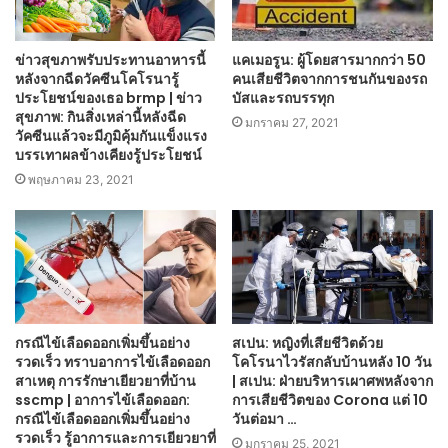
ข่าวสุขภาพรับประทานอาหารนี้
แคเมอรูน: ผู้โดยสารมากกว่า 50
หลังจากฉีดวัคซีนโคโรนารู้
คนเสียชีวิตจากการชนกันของรถ
ประโยชน์ของเธอ brmp | ข่าว
บัสและรถบรรทุก
สุขภาพ: กินสิ่งเหล่านี้หลังฉีด
มกราคม 27, 2021
วัคซีนแล้วจะมีภูมิคุ้มกันแข็งแรง
บรรเทาผลข้างเคียงรู้ประโยชน์
พฤษภาคม 23, 2021
กรณีไข้เลือดออกเพิ่มขึ้นอย่าง
สเปน: หญิงที่เสียชีวิตด้วย
รวดเร็ว ทราบอาการไข้เลือดออก
โคโรนาไวรัสกลับบ้านหลัง 10 วัน
สาเหตุ การรักษาเยียวยาที่บ้าน
| สเปน: ฝ่ายบริหารเผาศพหลังจาก
sscmp | อาการไข้เลือดออก:
การเสียชีวิตของ Corona แต่ 10
กรณีไข้เลือดออกเพิ่มขึ้นอย่าง
วันต่อมา …
รวดเร็ว รู้อาการและการเยียวยาที่
มกราคม 25, 2021