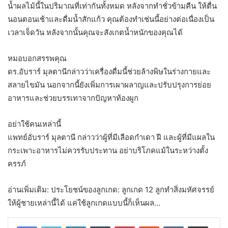
น้ำผลไม้นี้ในปริมาณที่เท่ากันทั้งหมด หลังจากทำชั่วข้ามคืน ให้ตื่น
นอนตอนเช้าและดื่มน้ำสักแก้ว คุณต้องทำเช่นนี้อย่างต่อเนื่องเป็น
เวลาเจ็ดวัน หลังจากนั้นคุณจะสังเกตน้ำหนักของคุณได้
หมอบอกสรรพคุณ
ดร.อับราร์ มุลตานีกล่าวว่าเครื่องดื่มนี้ช่วยล้างพิษในร่างกายและ
สลายไขมัน นอกจากนี้ยังเพิ่มการเผาผลาญและปรับปรุงการย่อย
อาหารและช่วยบรรเทาจากปัญหาท้องผูก
อย่าใช้คนเหล่านี้
แพทย์อับราร์ มุลตานี กล่าวว่าผู้ที่มีเลือดกำเดา ฝี และผู้ที่มีแผลใน
กระเพาะอาหารไม่ควรรับประทาน อย่าบริโภคแม้ในระหว่างตั้ง
ครรภ์
อ่านเพิ่มเติม: ประโยชน์ของลูกเกด: ลูกเกด 12 ลูกทำสิ่งมหัศจรรย์
ให้ผู้ชายเหล่านี้ได้ แค่ใช้ลูกเกดแบบนี้ก็เห็นผล…
LinkedIn
Tumblr
Pinterest
Reddit
VKontakte
Share via Email