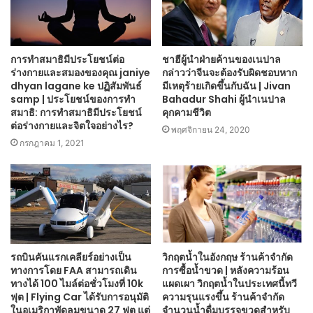
การทำสมาธิมีประโยชน์ต่อ
ชาฮีผู้นำฝ่ายค้านของเนปาล
ร่างกายและสมองของคุณ janiye
กล่าวว่าจีนจะต้องรับผิดชอบหาก
dhyan lagane ke ปฏิสัมพันธ์
มีเหตุร้ายเกิดขึ้นกับฉัน | Jivan
samp | ประโยชน์ของการทำ
Bahadur Shahi ผู้นำเนปาล
สมาธิ: การทำสมาธิมีประโยชน์
คุกคามชีวิต
ต่อร่างกายและจิตใจอย่างไร?
พฤศจิกายน 24, 2020
กรกฎาคม 1, 2021
รถบินคันแรกเคลียร์อย่างเป็น
วิกฤตน้ำในอังกฤษ ร้านค้าจำกัด
ทางการโดย FAA สามารถเดิน
การซื้อน้ำขวด | หลังความร้อน
ทางได้ 100 ไมล์ต่อชั่วโมงที่ 10k
แผดเผา วิกฤตน้ำในประเทศนี้ทวี
ฟุต | Flying Car ได้รับการอนุมัติ
ความรุนแรงขึ้น ร้านค้าจำกัด
ในอเมริกาพัดลมขนาด 27 ฟุต แต่
จำนวนน้ำดื่มบรรจุขวดสำหรับ