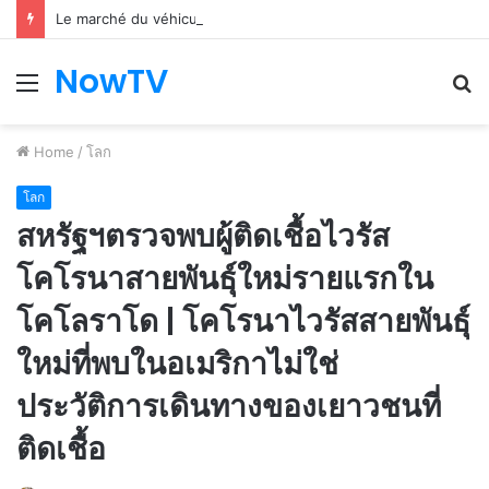
Le marché du véhicule d’occasion en plein essor
NowTV
Menu
S
fo
Home
/
โลก
โลก
สหรัฐฯตรวจพบผู้ติดเชื้อไวรัส
โคโรนาสายพันธุ์ใหม่รายแรกใน
โคโลราโด | โคโรนาไวรัสสายพันธุ์
ใหม่ที่พบในอเมริกาไม่ใช่
ประวัติการเดินทางของเยาวชนที่
ติดเชื้อ