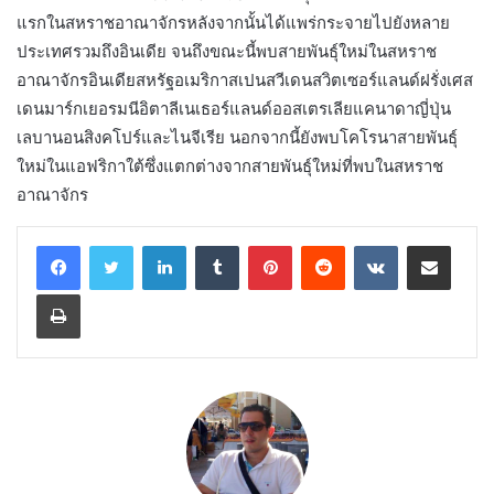
แรกในสหราชอาณาจักรหลังจากนั้นได้แพร่กระจายไปยังหลาย
ประเทศรวมถึงอินเดีย จนถึงขณะนี้พบสายพันธุ์ใหม่ในสหราช
อาณาจักรอินเดียสหรัฐอเมริกาสเปนสวีเดนสวิตเซอร์แลนด์ฝรั่งเศส
เดนมาร์กเยอรมนีอิตาลีเนเธอร์แลนด์ออสเตรเลียแคนาดาญี่ปุ่น
เลบานอนสิงคโปร์และไนจีเรีย นอกจากนี้ยังพบโคโรนาสายพันธุ์
ใหม่ในแอฟริกาใต้ซึ่งแตกต่างจากสายพันธุ์ใหม่ที่พบในสหราช
อาณาจักร
LinkedIn
Tumblr
Pinterest
Reddit
VKontakte
Share via Email
Print