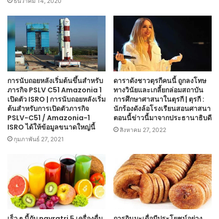
ธันวาคม 14, 2020
การนับถอยหลังเริ่มต้นขึ้นสำหรับ
ดาราดังชาวตุรกีคนนี้ ถูกลงโทษ
ภารกิจ PSLV C51 Amazonia 1
ทางวินัยและเกลี้ยกล่อมสถาบัน
เปิดตัว ISRO | การนับถอยหลังเริ่ม
การศึกษาศาสนาในตุรกี | ตุรกี :
ต้นสำหรับการเปิดตัวภารกิจ
นักร้องดังล้อโรงเรียนสอนศาสนา
PSLV-C51 / Amazonia-1
ตอนนี้ข่าวนี้มาจากประธานาธิบดี
ISRO ได้ให้ข้อมูลขนาดใหญ่นี้
สิงหาคม 27, 2022
กุมภาพันธ์ 27, 2021
เร็ว ๆ นี้กับ navratri 5 เครื่องดื่ม
การกินมะเดื่อมีประโยชน์อย่าง