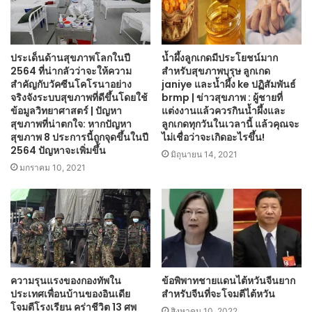
ประเด็นด้านสุขภาพโลกในปี
น้ำผึ้งลูกเกดมีประโยชน์มาก
2564 ที่น่ากลัวว่าจะให้ความ
สำหรับสุขภาพบุรุษ ลูกเกด
สำคัญกับวัคซีนโคโรนาอย่าง
janiye และน้ำผึ้ง ke ปฏิสัมพันธ์
จริงจังระบบสุขภาพที่ดีขึ้นโดยใช้
brmp | ข่าวสุขภาพ : ผู้ชายที่
ข้อมูลวิทยาศาสตร์ | ปัญหา
แต่งงานแล้วควรกินน้ำผึ้งและ
สุขภาพที่น่าตกใจ: หากปัญหา
ลูกเกดทุกวันในเวลานี้ แล้วคุณจะ
สุขภาพ 8 ประการนี้ถูกจุดขึ้นในปี
ไม่เชื่อว่าจะเกิดอะไรขึ้น!
2564 ปัญหาจะเพิ่มขึ้น
มิถุนายน 14, 2021
มกราคม 10, 2021
ความรุนแรงของกองทัพใน
ข้อพิพาทชายแดนไต้หวันจีนยาก
ประเทศเพื่อนบ้านของอินเดีย
สำหรับจีนที่จะโจมตีไต้หวัน
โจมตีโรงเรียน คร่าชีวิต 13 ศพ
สิงหาคม 10, 2022