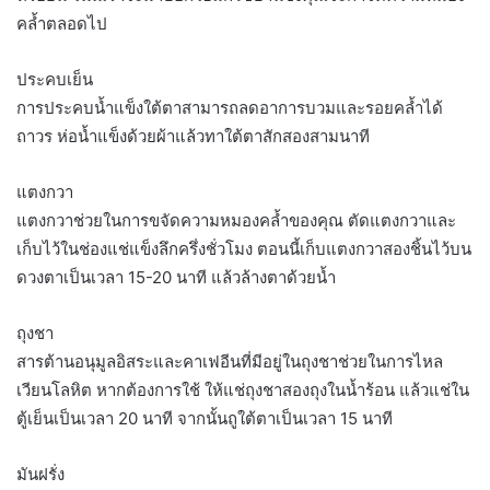
คล้ำตลอดไป
ประคบเย็น
การประคบน้ำแข็งใต้ตาสามารถลดอาการบวมและรอยคล้ำได้
ถาวร ห่อน้ำแข็งด้วยผ้าแล้วทาใต้ตาสักสองสามนาที
แตงกวา
แตงกวาช่วยในการขจัดความหมองคล้ำของคุณ ตัดแตงกวาและ
เก็บไว้ในช่องแช่แข็งลึกครึ่งชั่วโมง ตอนนี้เก็บแตงกวาสองชิ้นไว้บน
ดวงตาเป็นเวลา 15-20 นาที แล้วล้างตาด้วยน้ำ
ถุงชา
สารต้านอนุมูลอิสระและคาเฟอีนที่มีอยู่ในถุงชาช่วยในการไหล
เวียนโลหิต หากต้องการใช้ ให้แช่ถุงชาสองถุงในน้ำร้อน แล้วแช่ใน
ตู้เย็นเป็นเวลา 20 นาที จากนั้นถูใต้ตาเป็นเวลา 15 นาที
มันฝรั่ง