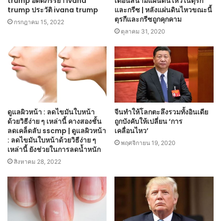
trump อดีตภรรยา ivana
เตือนสึนามิแผ่นดินไหวในตุรกี
trump ประวัติ ivana trump
และกรีซ | หลังแผ่นดินไหวขณะนี้
ตุรกีและกรีซถูกคุกคาม
กรกฎาคม 15, 2022
ตุลาคม 31, 2020
ดูแลผิวหน้า : ลดไขมันใบหน้า
จีนทำให้โลกตะลึงรวมทั้งอินเดีย
ด้วยวิธีง่าย ๆ เหล่านี้ คางสองชั้น
ถูกบังคับให้เปลี่ยน ‘การ
ลดเคล็ดลับ sscmp | ดูแลผิวหน้า
เคลื่อนไหว’
: ลดไขมันใบหน้าด้วยวิธีง่าย ๆ
พฤศจิกายน 19, 2020
เหล่านี้ ยังช่วยในการลดน้ำหนัก
สิงหาคม 28, 2022