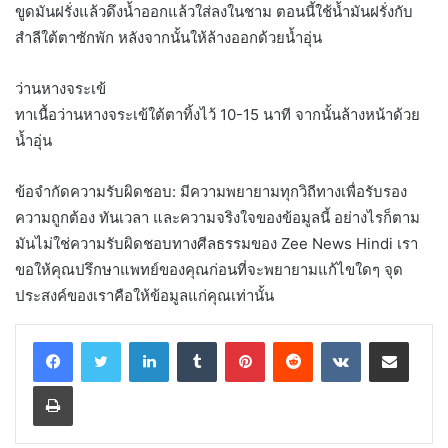
ขูดมันฝรั่งแล้วดึงน้ำออกแล้วใส่ลงในชาม ตอนนี้ใช้น้ำมันฝรั่งกับ
สำลีใต้ตาซักพัก หลังจากนั้นให้ล้างออกด้วยน้ำอุ่น
ว่านหางจระเข้
ทาเนื้อว่านหางจระเข้ใต้ตาทิ้งไว้ 10-15 นาที จากนั้นล้างหน้าด้วย
น้ำอุ่น
ข้อจำกัดความรับผิดชอบ: มีความพยายามทุกวิถีทางเพื่อรับรอง
ความถูกต้อง ทันเวลา และความจริงใจของข้อมูลนี้ อย่างไรก็ตาม
มันไม่ใช่ความรับผิดชอบทางศีลธรรมของ Zee News Hindi เรา
ขอให้คุณปรึกษาแพทย์ของคุณก่อนที่จะพยายามแก้ไขใดๆ จุด
ประสงค์ของเราคือให้ข้อมูลแก่คุณเท่านั้น
LinkedIn
Tumblr
Pinterest
Reddit
VKontakte
Share via Email
Print