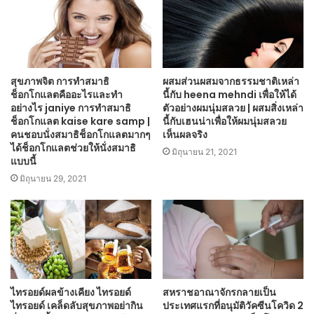
สุขภาพจิต การทำสมาธิ
ผสมส่วนผสมจากธรรมชาติเหล่า
ช็อกโกแลตคืออะไรและทำ
นี้กับ heena mehndi เพื่อให้ได้
อย่างไร janiye การทำสมาธิ
ตัวอย่างผมนุ่มสลวย | ผสมสิ่งเหล่า
ช็อกโกแลต kaise kare samp |
นี้กับเฮนน่าเพื่อให้ผมนุ่มสลวย
คนชอบนั่งสมาธิช็อกโกแลตมากๆ
เห็นผลจริง
ได้ช็อกโกแลตช่วยให้นั่งสมาธิ
มิถุนายน 21, 2021
แบบนี้
มิถุนายน 29, 2021
ไทรอยด์ผลข้างเคียง ไทรอยด์
สหราชอาณาจักรกลายเป็น
ไทรอยด์ เคล็ดลับสุขภาพอย่ากิน
ประเทศแรกที่อนุมัติวัคซีนโควิด 2