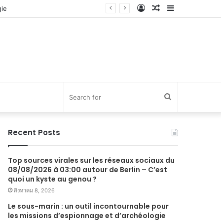
Log
Random
Sidebar
In
Article
Search
for
Recent Posts
Top sources virales sur les réseaux sociaux du
08/08/2026 à 03:00 autour de Berlin – C’est
quoi un kyste au genou ?
สิงหาคม 8, 2026
Le sous-marin : un outil incontournable pour
les missions d’espionnage et d’archéologie