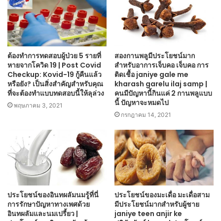
ต้องทำการทดสอบผู้ป่วย 5 รายที่
สองกานพลูมีประโยชน์มาก
หายจากโควิด 19 | Post Covid
สำหรับอาการเจ็บคอ เจ็บคอ การ
Checkup: Kovid-19 กู้คืนแล้ว
ติดเชื้อ janiye gale me
หรือยัง? เป็นสิ่งสำคัญสำหรับคุณ
kharash garelu ilaj samp |
ที่จะต้องทำแบบทดสอบนี้ให้ลุล่วง
คนมีปัญหานี้กินแค่ 2 กานพลูแบบ
นี้ ปัญหาจะหมดไป
พฤษภาคม 3, 2021
กรกฎาคม 14, 2021
ประโยชน์ของอินทผลัมนมรู้ที่นี่
ประโยชน์ของมะเดื่อ มะเดื่อสาม
การรักษาปัญหาทางเพศด้วย
มีประโยชน์มากสำหรับผู้ชาย
อินทผลัมและนมเปรี้ยว |
janiye teen anjir ke