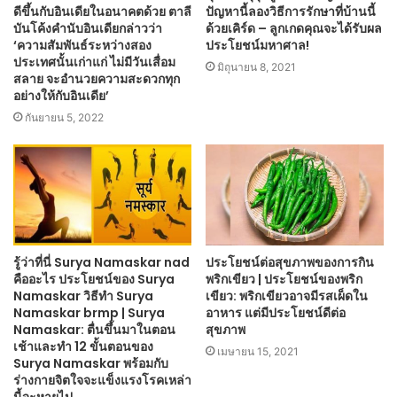
ดีขึ้นกับอินเดียในอนาคตด้วย ตาลี
ปัญหานี้ลองวิธีการรักษาที่บ้านนี้
บันโค้งคำนับอินเดียกล่าวว่า
ด้วยเคิร์ด – ลูกเกดคุณจะได้รับผล
‘ความสัมพันธ์ระหว่างสอง
ประโยชน์มหาศาล!
ประเทศนั้นเก่าแก่ ไม่มีวันเสื่อม
มิถุนายน 8, 2021
สลาย จะอำนวยความสะดวกทุก
อย่างให้กับอินเดีย’
กันยายน 5, 2022
รู้ว่าที่นี่ Surya Namaskar nad
ประโยชน์ต่อสุขภาพของการกิน
คืออะไร ประโยชน์ของ Surya
พริกเขียว | ประโยชน์ของพริก
Namaskar วิธีทำ Surya
เขียว: พริกเขียวอาจมีรสเผ็ดใน
Namaskar brmp | Surya
อาหาร แต่มีประโยชน์ดีต่อ
Namaskar: ตื่นขึ้นมาในตอน
สุขภาพ
เช้าและทำ 12 ขั้นตอนของ
เมษายน 15, 2021
Surya Namaskar พร้อมกับ
ร่างกายจิตใจจะแข็งแรงโรคเหล่า
นี้จะหายไป