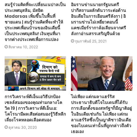
สมรู้ร่วมคิดที่จะเปลี่ยนเนปาลเป็น
อิมรานข่านนายกรัฐมนตรี
ประเทศมุสลิม, มัสยิด
ปากีสถานผลักดันวาระต่อต้าน
Madarsas เพิ่มขึ้นในพื้นที่
อินเดียในการเยือนศรีลังกา | อิ
ชายแดน | สมรู้ร่วมคิดที่จะทำให้
มรานข่านไม่เหยี่ยวตอนนี้
ประเทศเพื่อนบ้านของอินเดียนี้
แคชเมียร์รากาล้อเลียนจากศรี
เป็นประเทศมุสลิม! เงินทุนที่มา
ลังกาอ่านสรรเสริญจีนด้วย
จากต่างประเทศเพื่อการแปลง
กุมภาพันธ์ 25, 2021
สิงหาคม 10, 2022
การวิเคราะห์ดีเอ็นเอวิธีปกป้อง
ไม่เพียง แต่กมลาแฮร์ริส
เซลล์สมองของคุณท่ามกลางโค
ประธานาธิบดีโจไบเดนที่ได้รับ
วิด 19 | การวิเคราะห์ดีเอ็นเอ:
การเลือกตั้งของสหรัฐฯก็มีญาติอยู่
โคโรนามีผลเสียต่อสมองรู้วิธีหลีก
ในอินเดียเช่นกัน ไม่เพียง แต่กม
เลี่ยงโรคหลอดเลือดสมอง
ลาแฮร์ริสซึ่งเป็นญาติชาวอินเดีย
ของไบเดนเท่านั้นที่ถูกกล่าวถึงตัว
ตุลาคม 30, 2020
เธอเอง