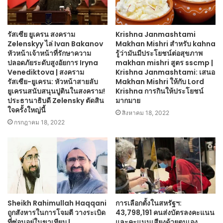
รัสเซีย ยูเครน สงคราม
Krishna Janmashtami
Zelenskyy ไล่ Ivan Bakanov
Makhan Mishri สำหรับ kahna
หัวหน้าเจ้าหน้าที่รักษาความ
รู้ว่ามันมีประโยชน์ต่อสุขภาพ
ปลอดภัยระดับสูงอัยการ Iryna
makhan mishri สูตร sscmp |
Venediktova | สงคราม
Krishna Janmashtami: เสนอ
รัสเซีย-ยูเครน: หัวหน้าสายลับ
Makhan Mishri ให้กับ Lord
ยูเครนสนับสนุนปูตินในสงคราม!
Krishna การกินให้ประโยชน์
ประธานาธิบดี Zelensky ตัดสิน
มากมาย
ใจครั้งใหญ่นี้
สิงหาคม 18, 2022
กรกฎาคม 18, 2022
Sheikh Rahimullah Haqqani
การเลือกตั้งในสหรัฐฯ:
ถูกสังหารในการโจมตี วางระเบิด
43,798,191 คนส่งบัตรลงคะแนน
ที่ซ่อนอยู่ในขาเทียม |
และคะแนนเสียงด้วยตนเอง