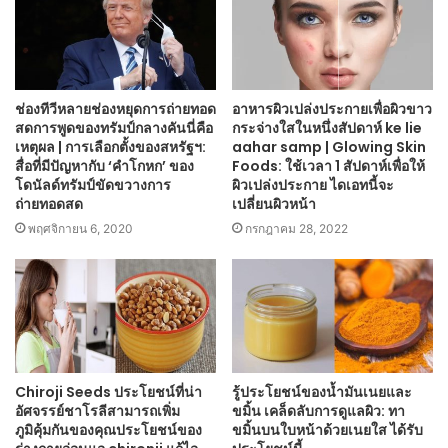
ช่องทีวีหลายช่องหยุดการถ่ายทอด
อาหารผิวเปล่งประกายเพื่อผิวขาว
สดการพูดของทรัมป์กลางคันนี่คือ
กระจ่างใสในหนึ่งสัปดาห์ ke lie
เหตุผล | การเลือกตั้งของสหรัฐฯ:
aahar samp | Glowing Skin
สื่อที่มีปัญหากับ ‘คำโกหก’ ของ
Foods: ใช้เวลา 1 สัปดาห์เพื่อให้
โดนัลด์ทรัมป์ขัดขวางการ
ผิวเปล่งประกาย ไดเอทนี้จะ
ถ่ายทอดสด
เปลี่ยนผิวหน้า
พฤศจิกายน 6, 2020
กรกฎาคม 28, 2022
Chiroji Seeds ประโยชน์ที่น่า
รู้ประโยชน์ของน้ำมันเนยและ
อัศจรรย์ชาโรลีสามารถเพิ่ม
ขมิ้น เคล็ดลับการดูแลผิว: ทา
ภูมิคุ้มกันของคุณประโยชน์ของ
ขมิ้นบนใบหน้าด้วยเนยใส ได้รับ