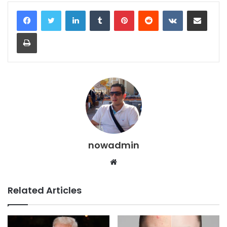
LinkedIn
Tumblr
Pinterest
Reddit
VKontakte
Share via Email
Print
nowadmin
Website
Related Articles