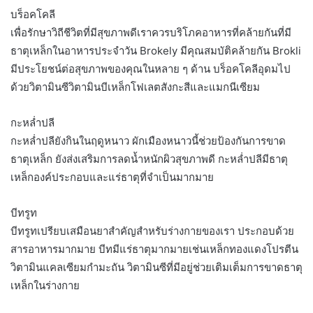
บร็อคโคลี
เพื่อรักษาวิถีชีวิตที่มีสุขภาพดีเราควรบริโภคอาหารที่คล้ายกันที่มี
ธาตุเหล็กในอาหารประจำวัน Brokely มีคุณสมบัติคล้ายกัน Brokli
มีประโยชน์ต่อสุขภาพของคุณในหลาย ๆ ด้าน บร็อคโคลีอุดมไป
ด้วยวิตามินซีวิตามินบีเหล็กโฟเลตสังกะสีและแมกนีเซียม
กะหล่ำปลี
กะหล่ำปลียังกินในฤดูหนาว ผักเมืองหนาวนี้ช่วยป้องกันการขาด
ธาตุเหล็ก ยังส่งเสริมการลดน้ำหนักผิวสุขภาพดี กะหล่ำปลีมีธาตุ
เหล็กองค์ประกอบและแร่ธาตุที่จำเป็นมากมาย
บีทรูท
บีทรูทเปรียบเสมือนยาสำคัญสำหรับร่างกายของเรา ประกอบด้วย
สารอาหารมากมาย บีทมีแร่ธาตุมากมายเช่นเหล็กทองแดงโปรตีน
วิตามินแคลเซียมกำมะถัน วิตามินซีที่มีอยู่ช่วยเติมเต็มการขาดธาตุ
เหล็กในร่างกาย