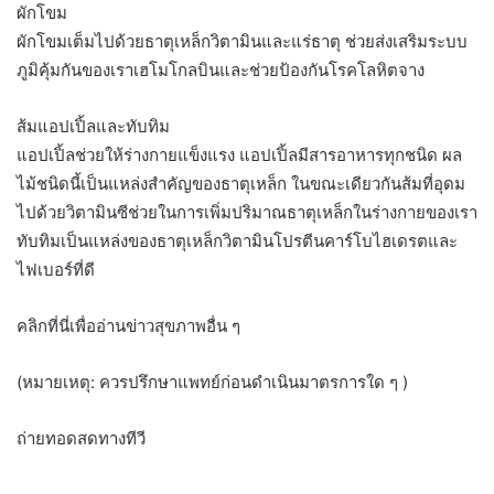
ผักโขม
ผักโขมเต็มไปด้วยธาตุเหล็กวิตามินและแร่ธาตุ ช่วยส่งเสริมระบบ
ภูมิคุ้มกันของเราเฮโมโกลบินและช่วยป้องกันโรคโลหิตจาง
ส้มแอปเปิ้ลและทับทิม
แอปเปิ้ลช่วยให้ร่างกายแข็งแรง แอปเปิ้ลมีสารอาหารทุกชนิด ผล
ไม้ชนิดนี้เป็นแหล่งสำคัญของธาตุเหล็ก ในขณะเดียวกันส้มที่อุดม
ไปด้วยวิตามินซีช่วยในการเพิ่มปริมาณธาตุเหล็กในร่างกายของเรา
ทับทิมเป็นแหล่งของธาตุเหล็กวิตามินโปรตีนคาร์โบไฮเดรตและ
ไฟเบอร์ที่ดี
คลิกที่นี่เพื่ออ่านข่าวสุขภาพอื่น ๆ
(หมายเหตุ: ควรปรึกษาแพทย์ก่อนดำเนินมาตรการใด ๆ )
ถ่ายทอดสดทางทีวี