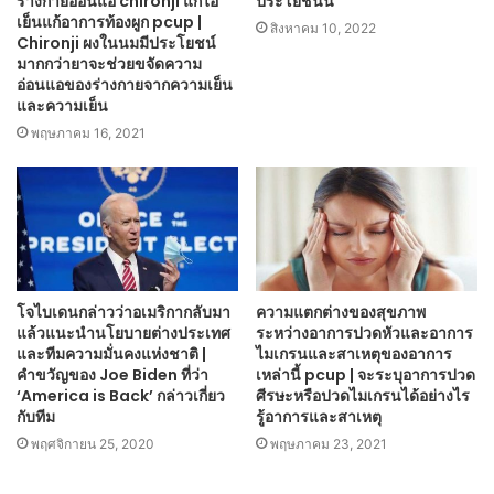
ร่างกายอ่อนแอ chironji แก้ไอ
ประโยชน์นี้
เย็นแก้อาการท้องผูก pcup |
สิงหาคม 10, 2022
Chironji ผงในนมมีประโยชน์
มากกว่ายาจะช่วยขจัดความ
อ่อนแอของร่างกายจากความเย็น
และความเย็น
พฤษภาคม 16, 2021
โจไบเดนกล่าวว่าอเมริกากลับมา
ความแตกต่างของสุขภาพ
แล้วแนะนำนโยบายต่างประเทศ
ระหว่างอาการปวดหัวและอาการ
และทีมความมั่นคงแห่งชาติ |
ไมเกรนและสาเหตุของอาการ
คำขวัญของ Joe Biden ที่ว่า
เหล่านี้ pcup | จะระบุอาการปวด
‘America is Back’ กล่าวเกี่ยว
ศีรษะหรือปวดไมเกรนได้อย่างไร
กับทีม
รู้อาการและสาเหตุ
พฤศจิกายน 25, 2020
พฤษภาคม 23, 2021