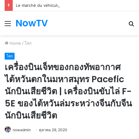
Le marché du véhicule d’occasion en plein essor
NowTV
Menu
S
fo
Home
/
โลก
โลก
เครื่องบินเจ็ทของกองทัพอากาศ
ไต้หวันตกในมหาสมุทร Pacefic
นักบินเสียชีวิต | เครื่องบินขับไล่ F-
5E ของไต้หวันล่มระหว่างจีนกับจีน
นักบินเสียชีวิต
nowadmin
ตุลาคม 29, 2020