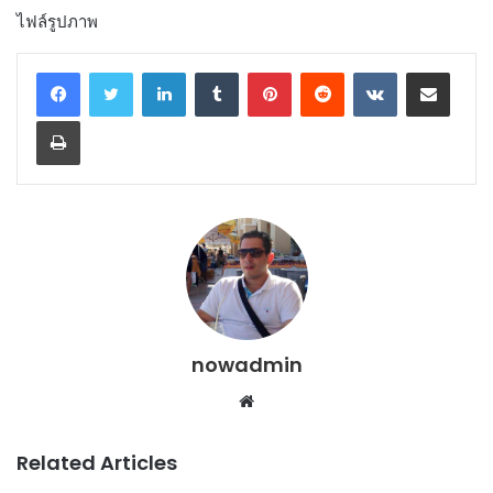
ไฟล์รูปภาพ
LinkedIn
Tumblr
Pinterest
Reddit
VKontakte
Share via Email
Print
nowadmin
Website
Related Articles