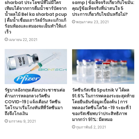
sharbat ประโยชน์ที่ไม่มีใคร
samp | ข้อเท็จจริงเกี่ยวกับไขมัน:
เทียบได้จากการดื่มน้ำชาร์บัตจาก
คุณรู้ข้อเท็จจริงที่น่าสนใจ 5
น้ำผลไม้ Bel ka sharbat pcup
ประการเกี่ยวกับไขมันหรือไม่?
| ดื่มน้ำเชื่อมเถาวัลย์วันละแก้วแก้
พฤษภาคม 23, 2021
ร้อนท้องและสมองจะเย็นทำให้แก่
เร็ว
เมษายน 22, 2021
รัฐบาลอังกฤษเตือนประชาชนต่อ
วัคซีนรัสเซีย Sputnik V ได้ผล
ต้านการหลอกลวงวัคซีน
91.6% ในการทดลองระยะสุดท้าย
COVID-19 | แจ้งเตือน! วัคซีน
โดยยืนยันข้อมูลเบื้องต้น | การ
โคโรนาเริ่มโกงทันทีที่วัคซีนมา
ทดลองวัคซีนโควิด -19 ระยะที่ 1
ถึงจึงโกงเงิน
ของรัสเซียพบว่าประสิทธิภาพ
มากกว่า 91%: มีดหมอ
มกราคม 9, 2021
กุมภาพันธ์ 2, 2021