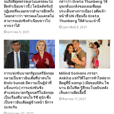
จนถึงที่สุดพรรคเดโมแครตจะไม่
กล่าวว่า Greta Thunberg ใช้
ยึดทำเนียบขาวนี้ | โดนัลด์ทรัมป์
มุขกลั่นแกล้งของเธอเพื่อลุย
ปฏิเสธที่จะออกจากอำนาจอีกครั้ง
ประเด็นทางการเมือง | อดีตเจ้า
โดยกล่าวว่า ‘พรรคเดโมแครตไม่
หน้าที่ UN เขียนถึง Greta
สามารถแย่งชิงทำเนียบขาวไป
Thunberg ให้คำแนะนำนี้
จากเราได้’
กุมภาพันธ์ 8, 2021
มกราคม 5, 2021
การแข่งขันนายกรัฐมนตรีอังกฤษ
Milind Somans ภรรยา
กลายเป็นชาวอินเดียที่น่าสนใจ
Ankita แชร์วิดีโอการทำไหล่ยาก
Rishi Sunak มีความเป็นผู้นำที่
ยืดดูที่นี่ samp | เมียของมิลิน โซ
แข็งแกร่ง | การแข่งขันชิง
มาน ยังไม่ฟิต รู้สึกจะโบยบินหลัง
ตำแหน่งนายกรัฐมนตรีในอังกฤษ
เห็นความยืดเยื้อนี้
เป็นเรื่องที่น่าสนใจ ริชี สุนัก ซึ่ง
สิงหาคม 17, 2021
เป็นชาวอินเดียอยู่ข้างหน้า มีการ
ปะทะกัน
กรกฎาคม 20, 2022