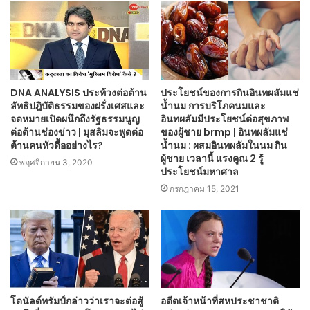
DNA ANALYSIS ประท้วงต่อต้าน
ประโยชน์ของการกินอินทผลัมแช่
ลัทธิปฎิบัติธรรมของฝรั่งเศสและ
น้ำนม การบริโภคนมและ
จดหมายเปิดผนึกถึงรัฐธรรมนูญ
อินทผลัมมีประโยชน์ต่อสุขภาพ
ต่อต้านช่องข่าว | มุสลิมจะพูดต่อ
ของผู้ชาย brmp | อินทผลัมแช่
ต้านคนหัวดื้ออย่างไร?
น้ำนม : ผสมอินทผลัมในนม กิน
ผู้ชาย เวลานี้ แรงคูณ 2 รู้
พฤศจิกายน 3, 2020
ประโยชน์มหาศาล
กรกฎาคม 15, 2021
โดนัลด์ทรัมป์กล่าวว่าเราจะต่อสู้
อดีตเจ้าหน้าที่สหประชาชาติ