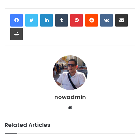
LinkedIn
Tumblr
Pinterest
Reddit
VKontakte
Share via Email
Print
nowadmin
Website
Related Articles