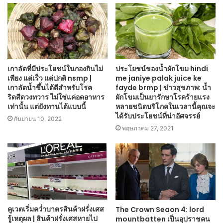
เกาลัดที่มีประโยชน์ในกองกินไม่
ประโยชน์ของน้ำผักโขม hindi
เพียง แต่เร็ว แต่ปกติ nsmp |
me janiye palak juice ke
เกาลัดน้ำขึ้นได้ดีสำหรับโรค
fayde brmp | ข่าวสุขภาพ: น้ำ
ริดสีดวงทวาร ไม่ใช่แค่อดอาหาร
ผักโขมเป็นยารักษาโรคร้ายแรง
เท่านั้น แต่ยังทานได้แบบนี้
หลายชนิดบริโภคในเวลานี้คุณจะ
ได้รับประโยชน์ที่น่าอัศจรรย์
กันยายน 10, 2022
พฤษภาคม 27, 2021
คูเวตเริ่มคว่ำบาตรสินค้าฝรั่งเศส
The Crown Seaon 4: lord
รู้เหตุผล | สินค้าฝรั่งเศสหายไป
mountbatten เป็นอุปราชคน