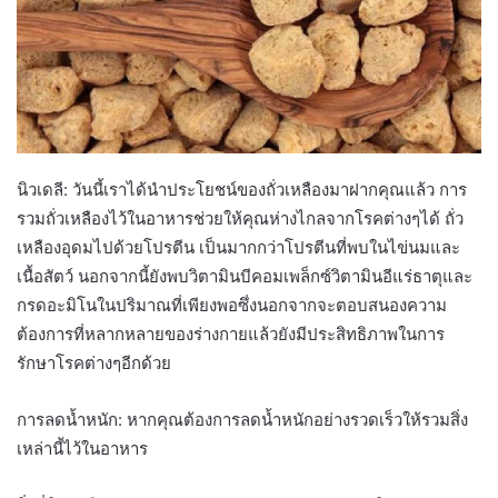
นิวเดลี: วันนี้เราได้นำประโยชน์ของถั่วเหลืองมาฝากคุณแล้ว การ
รวมถั่วเหลืองไว้ในอาหารช่วยให้คุณห่างไกลจากโรคต่างๆได้ ถั่ว
เหลืองอุดมไปด้วยโปรตีน เป็นมากกว่าโปรตีนที่พบในไข่นมและ
เนื้อสัตว์ นอกจากนี้ยังพบวิตามินบีคอมเพล็กซ์วิตามินอีแร่ธาตุและ
กรดอะมิโนในปริมาณที่เพียงพอซึ่งนอกจากจะตอบสนองความ
ต้องการที่หลากหลายของร่างกายแล้วยังมีประสิทธิภาพในการ
รักษาโรคต่างๆอีกด้วย
การลดน้ำหนัก: หากคุณต้องการลดน้ำหนักอย่างรวดเร็วให้รวมสิ่ง
เหล่านี้ไว้ในอาหาร