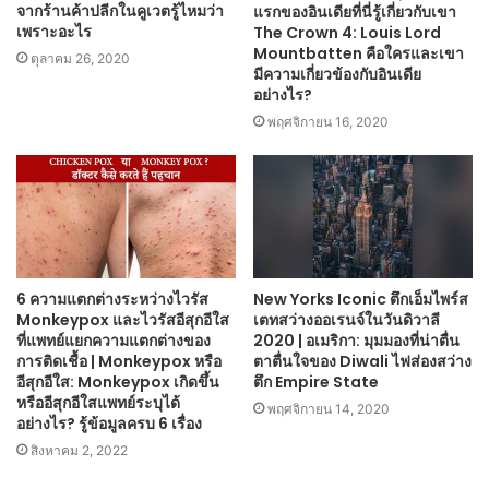
จากร้านค้าปลีกในคูเวตรู้ไหมว่า
แรกของอินเดียที่นี่รู้เกี่ยวกับเขา
เพราะอะไร
The Crown 4: Louis Lord
Mountbatten คือใครและเขา
ตุลาคม 26, 2020
มีความเกี่ยวข้องกับอินเดีย
อย่างไร?
พฤศจิกายน 16, 2020
6 ความแตกต่างระหว่างไวรัส
New Yorks Iconic ตึกเอ็มไพร์ส
Monkeypox และไวรัสอีสุกอีใส
เตทสว่างออเรนจ์ในวันดิวาลี
ที่แพทย์แยกความแตกต่างของ
2020 | อเมริกา: มุมมองที่น่าตื่น
การติดเชื้อ | Monkeypox หรือ
ตาตื่นใจของ Diwali ไฟส่องสว่าง
อีสุกอีใส: Monkeypox เกิดขึ้น
ตึก Empire State
หรืออีสุกอีใสแพทย์ระบุได้
พฤศจิกายน 14, 2020
อย่างไร? รู้ข้อมูลครบ 6 เรื่อง
สิงหาคม 2, 2022