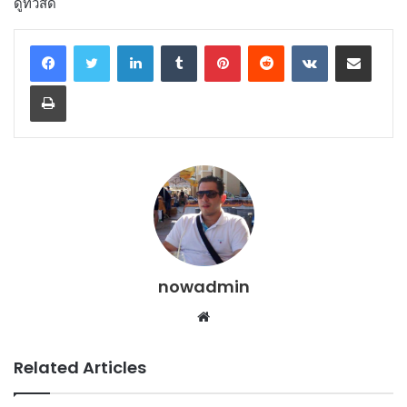
ดูทีวีสด
LinkedIn
Tumblr
Pinterest
Reddit
VKontakte
Share via Email
Print
nowadmin
Website
Related Articles