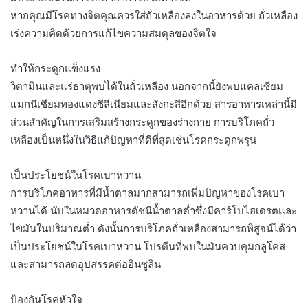
หากคุณมีโรคทางจิตคุณควรใส่ถั่วเหลืองลงในอาหารด้วย ถั่วเหลือง
เร่งความคิดด้วยการแก้ไขความสมดุลของจิตใจ
ทำให้กระดูกแข็งแรง
วิตามินและแร่ธาตุพบได้ในถั่วเหลือง นอกจากนี้ยังพบแคลเซียม
แมกนีเซียมทองแดงซีลีเนียมและสังกะสีอีกด้วย สารอาหารเหล่านี้มี
ส่วนสำคัญในการเสริมสร้างกระดูกของร่างกาย การบริโภคถั่ว
เหลืองเป็นหนึ่งในวิธีแก้ปัญหาที่ดีที่สุดเช่นโรคกระดูกพรุน
เป็นประโยชน์ในโรคเบาหวาน
การบริโภคอาหารที่มีน้ำตาลมากสามารถเพิ่มปัญหาของโรคเบา
หวานได้ นับในหมวดอาหารดัชนีน้ำตาลต่ำซึ่งมีคาร์โบไฮเดรตและ
ไขมันในปริมาณต่ำ ดังนั้นการบริโภคถั่วเหลืองสามารถพิสูจน์ได้ว่า
เป็นประโยชน์ในโรคเบาหวาน โปรตีนที่พบในมันควบคุมกลูโคส
และสามารถลดอุปสรรคต่ออินซูลิน
ป้องกันโรคหัวใจ