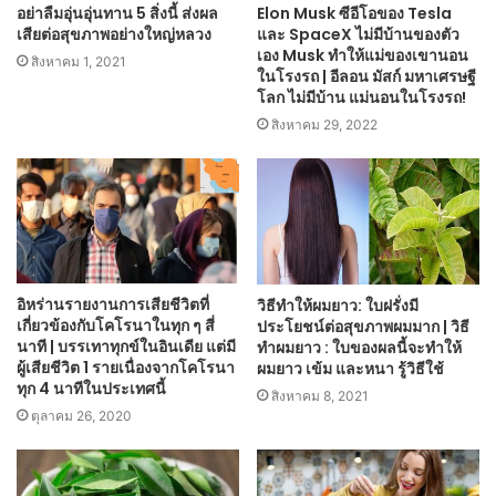
อย่าลืมอุ่นอุ่นทาน 5 สิ่งนี้ ส่งผล
Elon Musk ซีอีโอของ Tesla
เสียต่อสุขภาพอย่างใหญ่หลวง
และ SpaceX ไม่มีบ้านของตัว
เอง Musk ทำให้แม่ของเขานอน
สิงหาคม 1, 2021
ในโรงรถ | อีลอน มัสก์ มหาเศรษฐี
โลก ไม่มีบ้าน แม่นอนในโรงรถ!
สิงหาคม 29, 2022
อิหร่านรายงานการเสียชีวิตที่
วิธีทำให้ผมยาว: ใบฝรั่งมี
เกี่ยวข้องกับโคโรนาในทุก ๆ สี่
ประโยชน์ต่อสุขภาพผมมาก | วิธี
นาที | บรรเทาทุกข์ในอินเดีย แต่มี
ทำผมยาว : ใบของผลนี้จะทำให้
ผู้เสียชีวิต 1 รายเนื่องจากโคโรนา
ผมยาว เข้ม และหนา รู้วิธีใช้
ทุก 4 นาทีในประเทศนี้
สิงหาคม 8, 2021
ตุลาคม 26, 2020