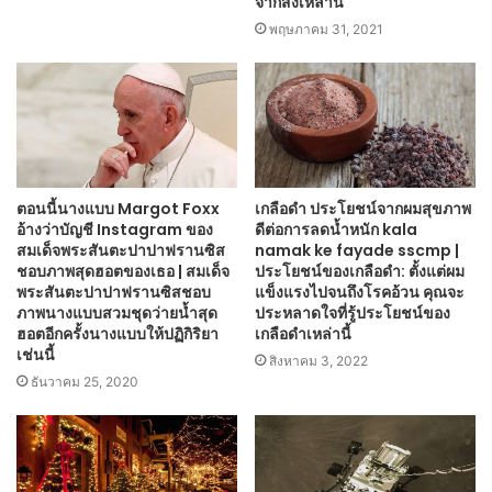
จากสิ่งเหล่านี้
พฤษภาคม 31, 2021
ตอนนี้นางแบบ Margot Foxx
เกลือดำ ประโยชน์จากผมสุขภาพ
อ้างว่าบัญชี Instagram ของ
ดีต่อการลดน้ำหนัก kala
สมเด็จพระสันตะปาปาฟรานซิส
namak ke fayade sscmp |
ชอบภาพสุดฮอตของเธอ | สมเด็จ
ประโยชน์ของเกลือดำ: ตั้งแต่ผม
พระสันตะปาปาฟรานซิสชอบ
แข็งแรงไปจนถึงโรคอ้วน คุณจะ
ภาพนางแบบสวมชุดว่ายน้ำสุด
ประหลาดใจที่รู้ประโยชน์ของ
ฮอตอีกครั้งนางแบบให้ปฏิกิริยา
เกลือดำเหล่านี้
เช่นนี้
สิงหาคม 3, 2022
ธันวาคม 25, 2020