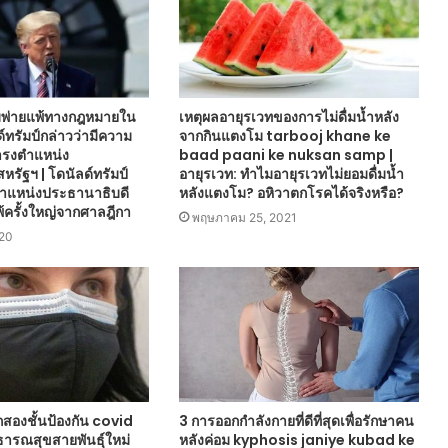
พ่ายแพ้ทางกฎหมายใน
เหตุผลอายุรเวทของการไม่ดื่มน้ำหลัง
์ทรัมป์กล่าวว่ามีความ
จากกินแตงโม tarbooj khane ke
ำรงตำแหน่ง
baad paani ke nuksan samp |
รัฐฯ | โดนัลด์ทรัมป์
อายุรเวท: ทำไมอายุรเวทไม่ยอมดื่มน้ำ
ตำแหน่งประธานาธิบดี
หลังแตงโม? อหิวาตกโรคได้จริงหรือ?
้ครั้งใหญ่จากศาลฎีกา
พฤษภาคม 25, 2021
020
กสองชั้นป้องกัน covid
3 การออกกำลังกายที่ดีที่สุดเพื่อรักษาคน
ธารณสุขสายพันธุ์ใหม่
หลังค่อม kyphosis janiye kubad ke