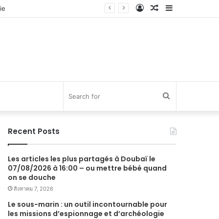
Log
Random
Sidebar
In
Article
Search
for
Recent Posts
Les articles les plus partagés à Doubaï le
07/08/2026 à 16:00 – ou mettre bébé quand
on se douche
สิงหาคม 7, 2026
Le sous-marin : un outil incontournable pour
les missions d’espionnage et d’archéologie