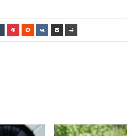
dIn
Tumblr
Pinterest
Reddit
VKontakte
Share via Email
Print