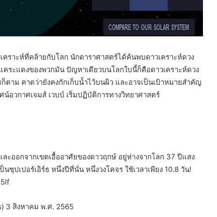
วเคราะห์ที่คล้ายกับโลก นักดาราศาสตร์ได้ค้นพบดาวเคราะห์ดวง
าวแคระแดงของพวกมัน ปัญหาเดียวบนโลกใบนี้ก็คือดาวเคราะห์ดวง
ไรก็ตาม คาดว่ายังคงกักเก็บน้ำไว้บนผิว และอาจเป็นเป้าหมายสำคัญ
์อวกาศเจมส์ เวบบ์ เริ่มปฏิบัติการทางวิทยาศาสตร์
เข้าและออกจากเขตเอื้ออาศัยของดาวฤกษ์ อยู่ห่างจากโลก 37 ปีแสง
เปอร์เอิร์ธ หนึ่งปีที่นั่น หนึ่งวงโคจร ใช้เวลาเพียง 10.8 วัน!
5If
 3 สิงหาคม พ.ศ. 2565