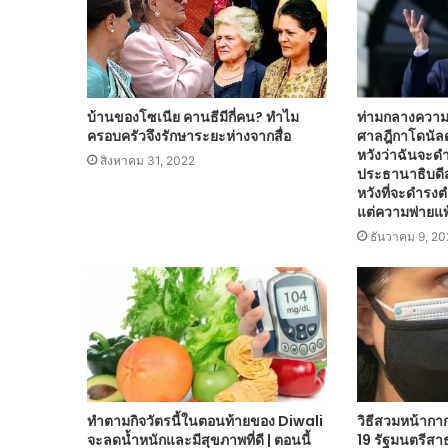
บ้านของโซเนีย คานธีมีกี่คน? ทำไม
ท่ามกลางความ
ครอบครัวจึงรักษาระยะห่างจากสื่อ
ศาลฎีกาโดนัลด
หวังว่าฉันจะด
สิงหาคม 31, 2022
ประธานาธิบดีสห
หวังที่จะดำรง
แต่ความพ่ายแพ
ธันวาคม 9, 2
ทำตามกิจวัตรนี้ในตอนท้ายของ Diwali
วิธีสวมหน้ากา
จะลดน้ำหนักและมีสุขภาพที่ดี | ตอนนี้
19 รัฐมนตรีสา