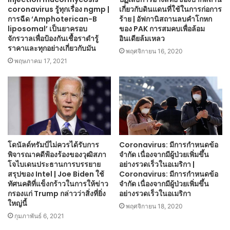
coronavirus รู้ทุกเรื่อง ngmp |
เกี่ยวกับดินแดนที่ใช้ในการก่อการ
การฉีด ‘Amphoterican-B
ร้าย | อัฟกานิสถานลบคำโกหก
liposomal’ เป็นยาครอบ
ของ PAK การสมคบเพื่อล้อม
จักรวาลเพื่อป้องกันเชื้อราดำรู้
อินเดียล้มเหลว
ราคาและทุกอย่างเกี่ยวกับมัน
พฤศจิกายน 16, 2020
พฤษภาคม 17, 2021
โดนัลด์ทรัมป์ไม่ควรได้รับการ
Coronavirus: มีการกำหนดข้อ
พิจารณาคดีฟ้องร้องของวุฒิสภา
จำกัด เนื่องจากมีผู้ป่วยเพิ่มขึ้น
โจไบเดนประธานการบรรยาย
อย่างรวดเร็วในอเมริกา |
สรุปของ Intel | Joe Biden ใช้
Coronavirus: มีการกำหนดข้อ
ทัศนคติที่แข็งกร้าวในการให้ข่าว
จำกัด เนื่องจากมีผู้ป่วยเพิ่มขึ้น
กรองแก่ Trump กล่าวว่าสิ่งที่ยิ่ง
อย่างรวดเร็วในอเมริกา
ใหญ่นี้
พฤศจิกายน 18, 2020
กุมภาพันธ์ 6, 2021