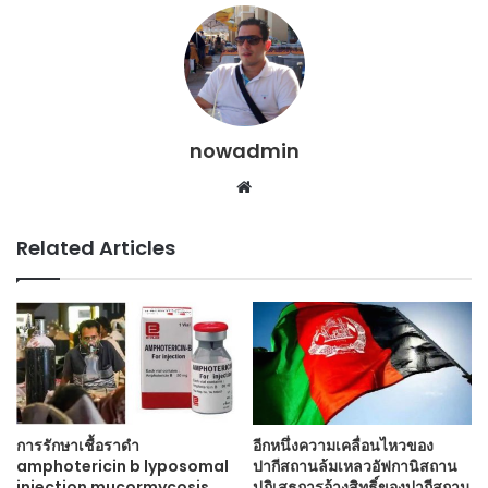
nowadmin
Website
Related Articles
การรักษาเชื้อราดำ
อีกหนึ่งความเคลื่อนไหวของ
amphotericin b lyposomal
ปากีสถานล้มเหลวอัฟกานิสถาน
injection mucormycosis
ปฏิเสธการอ้างสิทธิ์ของปากีสถาน