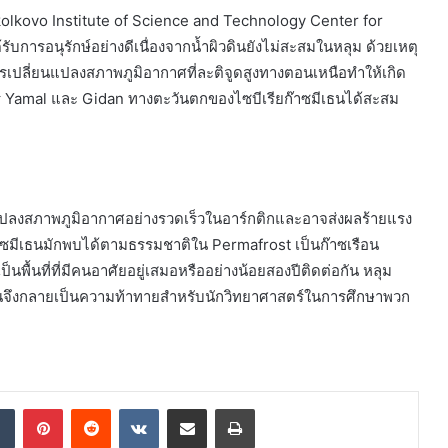
kolkovo Institute of Science and Technology Center for
บการอนุรักษ์อย่างดีเนื่องจากน้ำผิวดินยังไม่สะสมในหลุม ด้วยเหตุ
การเปลี่ยนแปลงสภาพภูมิอากาศที่ละติจูดสูงทางตอนเหนือทำให้เกิด
ทร Yamal และ Gidan ทางตะวันตกของไซบีเรียก๊าซมีเธนได้สะสม
ยนแปลงสภาพภูมิอากาศอย่างรวดเร็วในอาร์กติกและอาจส่งผลร้ายแรง
าก๊าซมีเธนมักพบได้ตามธรรมชาติใน Permafrost เป็นก๊าซเรือน
 เป็นพื้นที่ที่มีคนอาศัยอยู่เสมอหรืออย่างน้อยสองปีติดต่อกัน หลุม
ั้นจึงกลายเป็นความท้าทายสำหรับนักวิทยาศาสตร์ในการศึกษาพวก
dIn
Tumblr
Pinterest
Reddit
VKontakte
Share via Email
Print