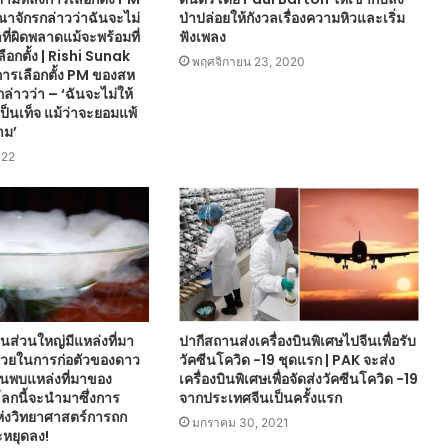
จักรกล่าวว่าฉันจะไม่
ป่าปล่อยให้กังวลเรื่องความหิวและเริ่ม
ที่ผิดพลาดแม้จะพร้อมที่
ฟังเพลง
ือกตั้ง | Rishi Sunak
พฤศจิกายน 23, 2020
การเลือกตั้ง PM ของสห
่าวว่า – ‘ฉันจะไม่ให้
เป็นเท็จ แม้ว่าจะยอมแพ้
าม’
022
ส่วนใหญ่มีแหล่งที่มา
ปากีสถานส่งเครื่องบินพิเศษไปจีนเพื่อรับ
อช่วยในการก่อตัวของดาว
วัคซีนโควิด -19 ชุดแรก | PAK จะส่ง
ค้นพบแหล่งที่มาของ
เครื่องบินพิเศษเพื่อจัดส่งวัคซีนโควิด -19
กนี้จะนำมาซึ่งการ
จากประเทศจีนเป็นครั้งแรก
ห่งวิทยาศาสตร์การถก
มกราคม 30, 2021
หยุดลง!