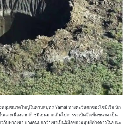
ของหลุมขนาดใหญ่ในคาบสมุทร Yamal ทางตะวันตกของไซบีเรีย นัก
ขึ้นและเนื่องจากก๊าซมีเธนมากเกินไปการระเบิดจึงเพิ่มขนาด เป็น
เกี่ยวกับพวกเขา บางคนบอกว่าเขาเป็นฝีมือของมนุษย์ต่างดาวในขณะ