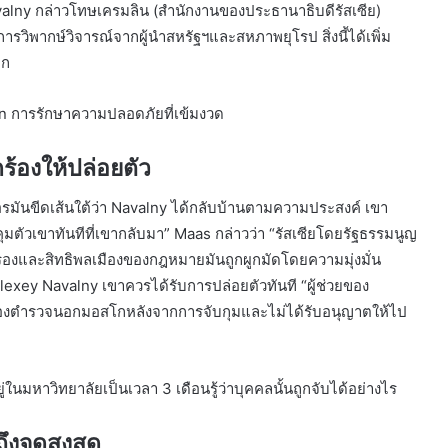
alny กล่าวโทษเครมลิน (สำนักงานของประธานาธิบดีรัสเซีย)
ารวิพากษ์วิจารณ์จากผู้นำสหรัฐฯและสหภาพยุโรป สิ่งนี้ได้เพิ่ม
ตก
en การรักษาความปลอดภัยที่เข้มงวด
ร้องให้ปล่อยตัว
มันขีดเส้นใต้ว่า Navalny ได้กลับบ้านตามความประสงค์ เขา
ควบคุมตัวเขาทันทีที่เขากลับมา” Maas กล่าวว่า “รัสเซียโดยรัฐธรรมนูญ
ละสิทธิพลเมืองของกฎหมายมันถูกผูกมัดโดยความมุ่งมั่น
lexey Navalny เขาควรได้รับการปล่อยตัวทันที “ผู้ช่วยของ
งขังของตำรวจนอกมอสโกหลังจากการจับกุมและไม่ได้รับอนุญาตให้ไป
่ในมหาวิทยาลัยเป็นเวลา 3 เดือนรู้ว่าบุคคลนั้นถูกจับได้อย่างไร
งจุดสูงสุด