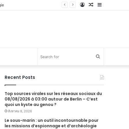
Log
Random
Sidebar
In
Article
Search
for
Recent Posts
Top sources virales sur les réseaux sociaux du
08/08/2026 à 03:00 autour de Berlin – C’est
quoi un kyste au genou ?
สิงหาคม 8, 2026
Le sous-marin : un outil incontournable pour
les missions d’espionnage et d’archéologie