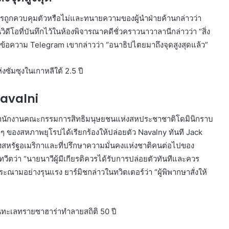
ควรถูกควบคุมตัวหรือไม่และทนายความของผู้นำฝ่ายค้านกล่าวว่า
วิดีโอที่บันทึกไว้ในห้องพิจารณาคดีชั่วคราวนาวาลานีกล่าวว่า “สิ่ง
อพส่งข้อความ Telegram เขากล่าวว่า “อนาธิปไตยมาถึงจุดสูงสุดแล้ว”
งซัมซุงในเกาหลีใต้ 2.5 ปี
Navalni
ำนักงานคณะกรรมการสิทธิมนุษยชนแห่งสหประชาชาติโดมินิกราบ
น ๆ ของสหภาพยุโรปได้เรียกร้องให้ปล่อยตัว Navalny ทันที Jack
ของสหรัฐอเมริกาและที่ปรึกษาความมั่นคงแห่งชาติคนต่อไปของ
ทวีตว่า “นายนาวีผู้มีเกียรติควรได้รับการปล่อยตัวทันทีและควร
ณามอย่างรุนแรง ยาร์มิชกล่าวในทวิตเตอร์ว่า “ผู้พิพากษาสั่งให้
ในทะเลทรายซาฮาร่าทำลายสถิติ 50 ปี