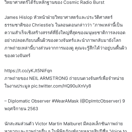
วิทยาศาสตร์ได้รับหลักฐานของ Cosmic Radio Burst
James Hislop หัวหน้าฝ่ายวิทยาศาสตร์และประวัติศาสตร์
ธรรมชาติของ Chriestie’s ในลอนดอนกล่าวว่า “ภาพเหล่านี้เป็น
ความสำเร็จเชิงสร้างสรรค์ที่ยิ่งใหญ่ที่สุดของมนุษยชาติการลงจอด
อย่างปลอดภัยบนพื้นผิวของดวงจันทร์และนำภาพกลับมายังโลก
ภาพถ่ายเหล่านี้บางส่วนจากการมองดู คุณจะรู้สึกได้ว่าอยู่บนพื้นผิว
ของดวงจันทร์
https://t.co/yKJt5NiFqn
ภาพถ่ายของ NEIL ARMSTRONG ถ่ายบนดวงจันทร์เพื่อจำหน่าย
ในงานประมูล pic.twitter.com/HQ90uXnVy8
– Diplomatic Observer #WearAMask (@DplmtcObserver) 9
พฤศจิกายน 2563
นักสะสมส่วนตัว Victor Martin Malburet มีคอลเล็กชันภาพถ่าย
หายากและภาพถ่ายอื่น ๆ ในพิพิธภัณฑ์อายุหลายสิบปีชื่อ ‘Voice to