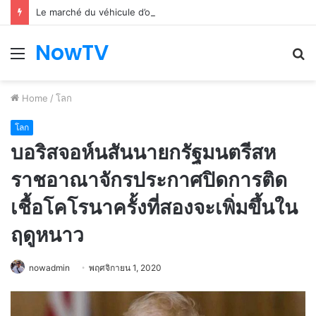
Le marché du véhicule d’occasion en plein essor
NowTV
Menu
S
fo
Home
/
โลก
โลก
บอริสจอห์นสันนายกรัฐมนตรีสห
ราชอาณาจักรประกาศปิดการติด
เชื้อโคโรนาครั้งที่สองจะเพิ่มขึ้นใน
ฤดูหนาว
nowadmin
พฤศจิกายน 1, 2020