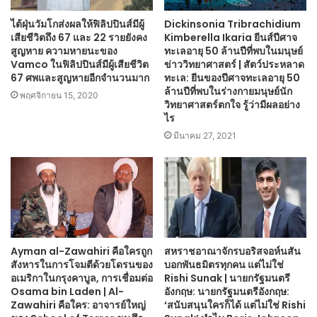
ไต้ฝุ่นวัมโกส่งผลให้ฟิลิปปินส์มีผู้
Dickinsonia Tribrachidium
เสียชีวิตถึง 67 และ 22 รายยังคง
Kimberella Ikaria ยีนส์ปีศาจ
สูญหาย ความหายนะของ
ทะเลอายุ 50 ล้านปีที่พบในมนุษย์
Vamco ในฟิลิปปินส์มีผู้เสียชีวิต
ข่าววิทยาศาสตร์ | สัตว์ประหลาด
67 ศพและสูญหายอีกจำนวนมาก
ทะเล: ยีนของปีศาจทะเลอายุ 50
ล้านปีที่พบในร่างกายมนุษย์นัก
พฤศจิกายน 15, 2020
วิทยาศาสตร์ตกใจ รู้ว่ามีผลอย่าง
ไร
มีนาคม 27, 2021
Ayman al-Zawahiri คือใครถูก
สหราชอาณาจักรบอริสจอห์นสัน
สังหารในการโจมตีด้วยโดรนของ
บอกพันธมิตรทุกคน แต่ไม่ใช่
อเมริกาในกรุงคาบูล, การเชื่อมต่อ
Rishi Sunak | นายกรัฐมนตรี
Osama bin Laden | Al-
อังกฤษ: นายกรัฐมนตรีอังกฤษ:
Zawahiri คือใคร: อาจารย์ใหญ่
‘สนับสนุนใครก็ได้ แต่ไม่ใช่ Rishi