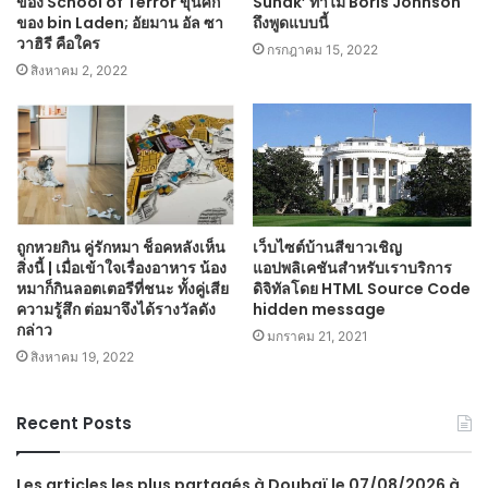
ของ School of Terror ขุนศึก
Sunak’ ทำไม Boris Johnson
ของ bin Laden; อัยมาน อัล ซา
ถึงพูดแบบนี้
วาฮิรี คือใคร
กรกฎาคม 15, 2022
สิงหาคม 2, 2022
ถูกหวยกิน คู่รักหมา ช็อคหลังเห็น
เว็บไซต์บ้านสีขาวเชิญ
สิ่งนี้ | เมื่อเข้าใจเรื่องอาหาร น้อง
แอปพลิเคชันสำหรับเราบริการ
หมาก็กินลอตเตอรีที่ชนะ ทั้งคู่เสีย
ดิจิทัลโดย HTML Source Code
ความรู้สึก ต่อมาจึงได้รางวัลดัง
hidden message
กล่าว
มกราคม 21, 2021
สิงหาคม 19, 2022
Recent Posts
Les articles les plus partagés à Doubaï le 07/08/2026 à