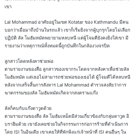
เขา
Lal Mohammad อาศัยอยู่ในเขต Kotatar ของ Kathmandu มีคน
บอกว่าเมื่อมาถึงบ้านในรถแล้ว เขาก็เริ่มยิงจากผู้บุกรุกโดยไม่เลือก
ปฏิบัติ ลัล โมฮัมหมัดพยายามหลบหนี แต่ผู้โจมตียังคงยิงใส่เขา มี
รายงานว่าเหตุการณ์ทั้งหมดนี้ถูกบันทึกในกล้องวงจรปิด
ลูกสาวโดดหลังคาช่วยพ่อ
ตามรายงานของสื่อ ลูกสาวของเขากระโดดจากหลังคาเพื่อช่วยลัล
โมฮัมหมัด แต่เธอไม่สามารถช่วยพ่อของเธอได้ ผู้โจมตีได้หลบหนี
หลังจากเสร็จสิ้นการสังหาร Lal Mohammad ตำรวจสงสัยว่าการ
ฆาตกรรมของลัล โมฮัมหมัดเกิดจากสงครามแก๊ง
ลัลก็คบกับแก๊งดาวูดด้วย
ตามรายงานของสื่อ ลัล โมฮัมเหม็ดมีส่วนเกี่ยวข้องกับกลุ่มดาวูด อิ
บราฮิมด้วย เขายังเคยช่วยในกิจกรรมการก่อการร้ายที่ดำเนินการ
โดย ISI ในอินเดีย เขาเคยให้ที่พักพิงแก่เจ้าหน้าที่ ISI คนอื่นๆ ใน