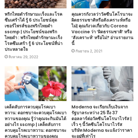
พริกไทยดำรักษามะเร็งและโรค
คุณควรกังวลว่าวัคซีนโคโรนาจะ
ซึมเศร้าได้ รู้ 6 ประโยชน์สุด
ผิดธรรมชาติหรือสังเคราะห์หรือ
เซอร์ไพรส์ของพริกไทยดำ
ไม่| คุณกังวลเกี่ยวกับ Corona
sscmp | ประโยชน์ของพริก
Vaccine ว่า ‘ผิดธรรมชาติ’ หรือ
ไทยดำ : พริกไทยดำรักษามะเร็ง
‘สังเคราะห์’ หรือไม่? อ่านรายงาน
โรคซึมเศร้า รู้ 6 ประโยชน์ที่น่า
นี้
ประหลาดใจ
กันยายน 2, 2021
สิงหาคม 29, 2022
เคล็ดลับการควบคุมโรคเบา
Moderna จะเรียกเก็บเงินจาก
หวาน: ดอกชบาจะควบคุมโรคเบา
รัฐบาลระหว่าง 25 ถึง 37
หวานของคุณ รู้ว่าคุณจะกินมันได้
ดอลลาร์ต่อวัคซีนโคโรนาไวรัส |
อย่างไร sscmp | เคล็ดลับการ
เร็ว ๆ นี้วัคซีนโคโรนาไวรัส
ควบคุมโรคเบาหวาน: ดอกชบาจะ
บริษัท Moderna จะแจ้งว่าราคา
ควบคุมโรคเบาหวานของคุณ
จะอยู่ที่เท่าไร