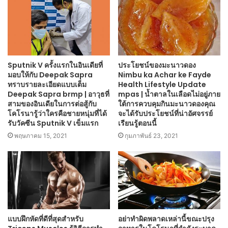
Sputnik V ครั้งแรกในอินเดียที่
ประโยชน์ของมะนาวดอง
มอบให้กับ Deepak Sapra
Nimbu ka Achar ke Fayde
ทราบรายละเอียดแบบเต็ม
Health Lifestyle Update
Deepak Sapra brmp | อาวุธที่
mpas | น้ำตาลในเลือดไม่อยู่ภาย
สามของอินเดียในการต่อสู้กับ
ใต้การควบคุมกินมะนาวดองคุณ
โคโรนารู้ว่าใครคือชายหนุ่มที่ได้
จะได้รับประโยชน์ที่น่าอัศจรรย์
รับวัคซีน Sputnik V เข็มแรก
เรียนรู้ตอนนี้
พฤษภาคม 15, 2021
กุมภาพันธ์ 23, 2021
แบบฝึกหัดที่ดีที่สุดสำหรับ
อย่าทำผิดพลาดเหล่านี้ขณะปรุง