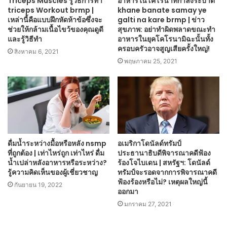
Triceps Muscles รู้วิธีการทำ
อาหารในโคโรนาที่กำลังระบาด
triceps Workout brmp |
khane banate samay ye
เหล่านี้คือแบบฝึกหัดห้าข้อซึ่งจะ
galti na kare brmp | ข่าว
ช่วยให้กล้ามเนื้อไขว้ของคุณดูดี
สุขภาพ: อย่าทำผิดพลาดขณะทำ
และรู้วิธีทำ
อาหารในยุคโคโรนามิฉะนั้นทั้ง
ครอบครัวอาจสูญเสียครั้งใหญ่!
สิงหาคม 6, 2021
พฤษภาคม 25, 2021
ดื่มน้ำระหว่างมื้อหรือหลัง nsmp
อเมริกาโดนัลด์ทรัมป์
ที่ถูกต้อง | เท่าไหร่ถูก เท่าไหร่ ดื่ม
ประธานาธิบดีพิจารณาคดีฟ้อง
น้ำเปล่าหลังอาหารหรือระหว่าง?
ร้องโจไบเดน | สหรัฐฯ: โดนัลด์
รู้ความคิดเห็นของผู้เชี่ยวชาญ
ทรัมป์จะรอดจากการพิจารณาคดี
ฟ้องร้องหรือไม่? เหตุผลใหญ่นี้
กันยายน 19, 2022
ออกมา
มกราคม 27, 2021