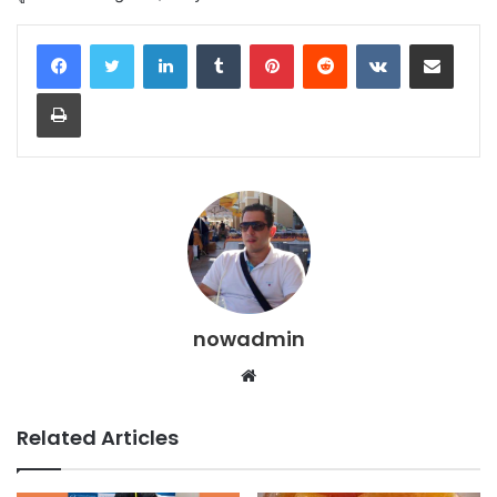
LinkedIn
Tumblr
Pinterest
Reddit
VKontakte
Share via Email
Print
nowadmin
Website
Related Articles