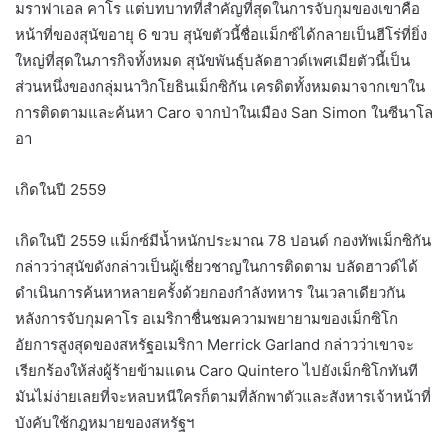
มราฟาเอล คาโร แต่บทบาทที่สำคัญที่สุดในการจับกุมของเขาคือ
หน้าที่ของสุนัขอายุ 6 ขวบ สุนัขตัวนี้ชื่อแม็กซ์ได้กลายเป็นฮีโร่ที่ยิ่ง
ใหญ่ที่สุดในภารกิจทั้งหมด สุนัขพันธุ์บลัดฮาวด์เพศเมียตัวนี้เป็น
ส่วนหนึ่งของกลุ่มนาวิกโยธินเม็กซิกัน เครดิตทั้งหมดมาจากเขาใน
การติดตามและค้นหา Caro จากป่าในเมือง San Simon ในซีนาโล
อา
เกิดในปี 2559
เกิดในปี 2559 แม็กซ์มีน้ำหนักประมาณ 78 ปอนด์ กองทัพเม็กซิกัน
กล่าวว่าสุนัขดังกล่าวเป็นผู้เชี่ยวชาญในการติดตาม บลัดฮาวด์ได้
ดำเนินการค้นหาหลายครั้งด้วยกองกำลังทหาร ในเวลาเดียวกัน
หลังการจับกุมคาโร อเมริกาชื่นชมความพยายามของเม็กซิโก
อัยการสูงสุดของสหรัฐอเมริกา Merrick Garland กล่าวว่าเขาจะ
เรียกร้องให้ส่งผู้ร้ายข้ามแดน Caro Quintero ไปยังเม็กซิโกทันที
มันไม่ง่ายเลยที่จะหลบหนีใครก็ตามที่ลักพาตัวและสังหารเจ้าหน้าที่
บังคับใช้กฎหมายของสหรัฐฯ