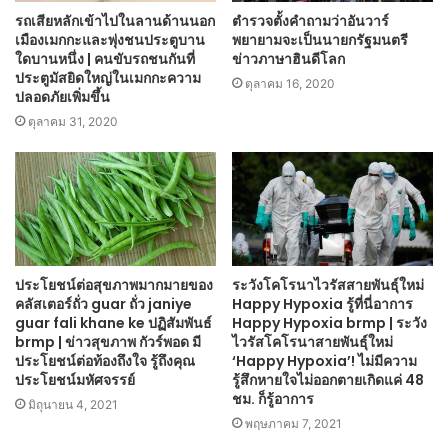
รถเสียหลักเข้าไปในลานด้านนอก
ตำรวจตั้งคำถามว่าอันวาร์
เมืองเมกกะและพุ่งชนประตูบาน
พยายามจะเป็นนายกรัฐมนตรี
ใดบานหนึ่ง | คนขับรถชนกันที่
ข่าวภาษาฮินดีโลก
ประตูมัสยิดใหญ่ในเมกกะความ
ตุลาคม 16, 2020
ปลอดภัยเพิ่มขึ้น
ตุลาคม 31, 2020
ประโยชน์ต่อสุขภาพมากมายของ
ระวังโคโรนาไวรัสสายพันธุ์ใหม่
คลัสเตอร์ถั่ว guar ถั่ว janiye
Happy Hypoxia รู้ที่นี่อาการ
guar fali khane ke ปฏิสัมพันธ์
Happy Hypoxia brmp | ระวัง
brmp | ข่าวสุขภาพ กัวร์พอด มี
ไวรัสโคโรนาสายพันธุ์ใหม่
ประโยชน์ต่อท้องถึงใจ รู้ถึงคุณ
‘Happy Hypoxia’! ไม่มีความ
ประโยชน์มหัศจรรย์
รู้สึกหายใจไม่ออกตายเกิดแค่ 48
ชม. ก็รู้อาการ
มิถุนายน 4, 2021
พฤษภาคม 7, 2021