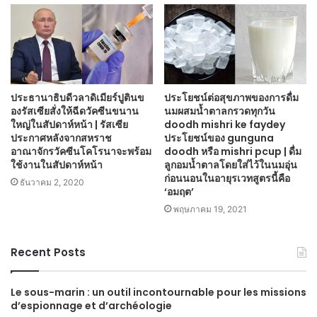
ประธานาธิบดีวลาดิเมียร์ปูตินข
ประโยชน์ต่อสุขภาพของการดื่ม
องรัสเซียสั่งให้ฉีดวัคซีนขนาน
นมผสมน้ำตาลกรวดทุกวัน
ใหญ่ในสัปดาห์หน้า | รัสเซีย
doodh mishri ke faydey
ประกาศหลังจากสหราช
ประโยชน์ของ gunguna
อาณาจักรวัคซีนโคโรนาจะพร้อม
doodh หรือ mishri pcup | ดื่ม
ใช้งานในสัปดาห์หน้า
ลูกอมน้ำตาลโดยใส่ไว้ในนมอุ่น
ก่อนนอนในอายุรเวทสูตรนี้คือ
ธันวาคม 2, 2020
‘อมฤต’
พฤษภาคม 19, 2021
Recent Posts
Le sous-marin : un outil incontournable pour les missions
d’espionnage et d’archéologie