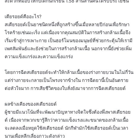
สะดวกที่มอบให้กับเด็กนักเรียน 1.58 ล้านล้านคนได้รับประโยชน์
เตียรอยด์คืออะไร?
สเตียรอยด์เป็นยาชนิดหนึ่งที่ถูกสร้างขึ้นเมื่อหลายปีก่อนเพื่อรักษา
โรคร้ายเช่นมะเร็ง แต่เนื่องจากคุณสมบัติในการสร้างกล้ามเนื้อจึง
เริ่มเข้าสู่การเพาะกาย เป็นฮอร์โมนของมนุษย์ที่ช่วยกระตุ้นให้เรามี
เพศสัมพันธ์และยังช่วยในการสร้างกล้ามเนื้อ นอกจากนี้ยังช่วยเพิ่ม
ความแข็งแกร่งและความแข็งแกร่ง
โดยการฉีดสเตียรอยด์จะทำให้กล้ามเนื้อของร่างกายบวมในไม่กี่วัน
แต่ร่างกายจะกลายเป็นโพรงจากข้างใน การฉีดยานี้เป็นอันตราย
ต่อหัวใจมาก การเสียชีวิตของใบสั่งยังมาจากการฉีดสเตียรอยด์
ผลข้างเคียงของสเตียรอยด์
ผู้ชายมีแนวโน้มที่จะพัฒนาปัญหาทางจิตใจซึ่งต้องพึ่งพาสเตียรอย
ด์ เนื่องจากพวกเขารู้สึกว่าความแข็งแรงและขนาดของกล้ามเนื้อ
จะลดลงเมื่อหยุดใช้สเตียรอยด์ นักกีฬามักใช้สเตียรอยด์เป็นเวลา
นานเพื่อหลีกเลี่ยงภาวะดังกล่าว