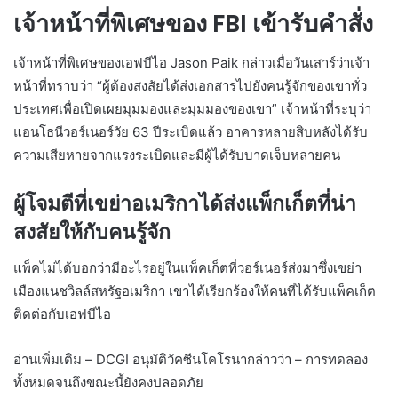
เจ้าหน้าที่พิเศษของ FBI เข้ารับคำสั่ง
เจ้าหน้าที่พิเศษของเอฟบีไอ Jason Paik กล่าวเมื่อวันเสาร์ว่าเจ้า
หน้าที่ทราบว่า “ผู้ต้องสงสัยได้ส่งเอกสารไปยังคนรู้จักของเขาทั่ว
ประเทศเพื่อเปิดเผยมุมมองและมุมมองของเขา” เจ้าหน้าที่ระบุว่า
แอนโธนีวอร์เนอร์วัย 63 ปีระเบิดแล้ว อาคารหลายสิบหลังได้รับ
ความเสียหายจากแรงระเบิดและมีผู้ได้รับบาดเจ็บหลายคน
ผู้โจมตีที่เขย่าอเมริกาได้ส่งแพ็กเก็ตที่น่า
สงสัยให้กับคนรู้จัก
แพ็คไม่ได้บอกว่ามีอะไรอยู่ในแพ็คเก็ตที่วอร์เนอร์ส่งมาซึ่งเขย่า
เมืองแนชวิลล์สหรัฐอเมริกา เขาได้เรียกร้องให้คนที่ได้รับแพ็คเก็ต
ติดต่อกับเอฟบีไอ
อ่านเพิ่มเติม – DCGI อนุมัติวัคซีนโคโรนากล่าวว่า – การทดลอง
ทั้งหมดจนถึงขณะนี้ยังคงปลอดภัย