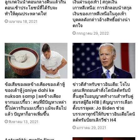
ลูกเกดในน้ำตอนกลางคืนแล้วกิน
เงินผ่านถุงเท้า | สกุลเงิน
ตอนเช้าประโยชน์ที่ได้รับจะ
เกาหลีเหนือ: การลักลอบนำสกุล
ทำให้คุณประหลาดใจ!
เงินของเกาหลีเหนือในถุงเท้า
บุคคลดังกล่าวอ้างสิทธิ์อย่างน่า
เมษายน 18, 2021
ตกใจ
กรกฎาคม 29, 2022
ข้อเสียของผลข้างเคียงของเต้าหู้
ข่าวดีสำหรับชาวอินเดีย: โจไบ
ของเต้าหู้ janiye dahi ke
เดนเพิกถอนคำสั่งโดนัลด์ทรัมป์
nuksan samp | ผลข้างเคียง
สิ้นสุดใบอนุญาตทำงานสำหรับคู่
จากนมเปรี้ยว : คนที่มีปัญหาเหล่า
สมรสผู้ถือ H1B | สัญญาการเลือก
นี้ไม่ควรกินนมเปรี้ยว แม้จะลืมไป
ตั้งบรรลุผล: Jo Biden ช่วย
แล้ว ปัญหาก็อาจเพิ่มขึ้น
บรรเทาทุกข์ให้กับชาวอินเดียโดนั
ลด์ทรัมป์ยกเลิกวีซ่า H4
สิงหาคม 13, 2021
มกราคม 29, 2021
Actualité: quelle fleur