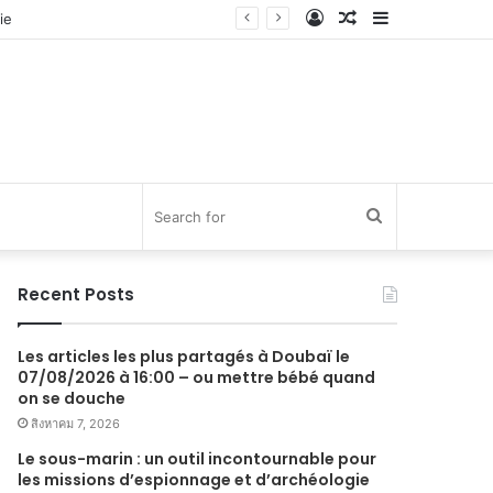
Log
Random
Sidebar
In
Article
Search
for
Recent Posts
Les articles les plus partagés à Doubaï le
07/08/2026 à 16:00 – ou mettre bébé quand
on se douche
สิงหาคม 7, 2026
Le sous-marin : un outil incontournable pour
les missions d’espionnage et d’archéologie