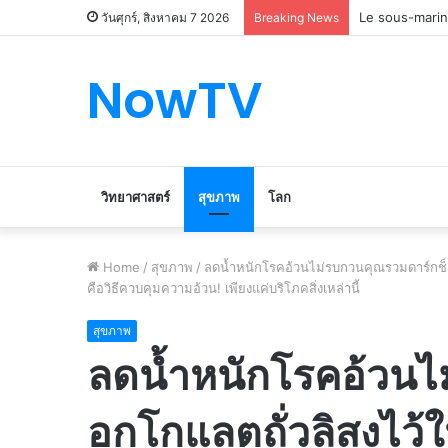
Le marché du 
วันศุกร์, สิงหาคม 7 2026
Breaking News
NowTV
วิทยาศาสตร์
สุขภาพ
โลก
Home
/
สุขภาพ
/
ลดน้ำหนักโรคอ้วนไม่รบกวนคุณรวมดาร์กช็
คือวิธีควบคุมความอ้วน! เพียงแค่บริโภคสิ่งเหล่านี้
สุขภาพ
ลดน้ำหนักโรคอ้วนไ
อกโกแลตถั่วลิสงไ