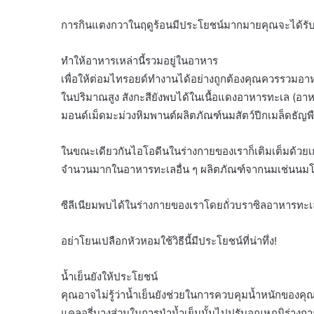
การกินแตงกวาในฤดูร้อนมีประโยชน์มากมายคุณจะได้รับ
ทำให้อาหารเหล่านี้รวมอยู่ในอาหาร
เพื่อให้ต่อมไทรอยด์ทำงานได้อย่างถูกต้องคุณควรรวมอาห
ในปริมาณสูง สังกะสียังพบได้ในเนื้อแดงอาหารทะเล (อาห
มอนด์เม็ดมะม่วงหิมพานต์ผลิตภัณฑ์นมสัตว์ปีกเมล็ดธัญพ
ในขณะเดียวกันไอโอดีนในร่างกายของเราก็เติมเต็มด้วยเก
จำนวนมากในอาหารทะเลอื่น ๆ ผลิตภัณฑ์จากนมเช่นนมโย
ซีลีเนียมพบได้ในร่างกายของเราโดยถั่วบราซิลอาหารทะเ
อย่าโยนเปลือกหัวหอมใช้วิธีนี้มีประโยชน์ที่น่าทึ่ง!
น้ำเย็นยังให้ประโยชน์
คุณอาจไม่รู้ว่าน้ำเย็นยังช่วยในการควบคุมน้ำหนักของคุณ 
แคลอรี่บางส่วนในการนำน้ำเย็นนั้นไปปรับอุณหภูมิร่างกาย