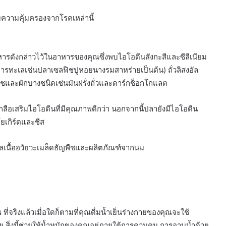
ความคุ้มครองจากโรคเหล่านี้
ารดังกล่าวไว้ในอาหารของคุณซึ่งพบไอโอดีนสังกะสีและซีลีเนียม
ารทะเลเช่นปลาเซลฟิชปูหอยนางรมสาหร่ายเป็นต้น) ถั่วลิสงอัล
ืชและผักบางชนิดเช่นมันฝรั่งถั่วและดาร์กช็อกโกแลต
ลือเสริมไอโอดีนที่มีคุณภาพดีกว่า นอกจากนี้ปลายังมีไอโอดีน
เกิร์ตและชีส
ลเนื้ออวัยวะเมล็ดธัญพืชและผลิตภัณฑ์จากนม
ที่จริงแล้วเมื่อใดก็ตามที่คุณดื่มน้ำเย็นร่างกายของคุณจะใช้
 สิ่งนี้ช่วยให้น้ำหนักของคุณอยู่ภายใต้การควบคุม การอาบน้ำด้วย