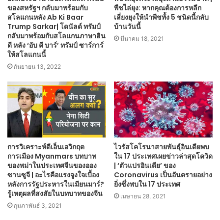
ของสหรัฐฯ กลับมาพร้อมกับ
พืชไล่ยุง: หากคุณต้องการหลีก
สโลแกนหลัง Ab Ki Baar
เลี่ยงยุงให้นำพืชทั้ง 5 ชนิดนี้กลับ
Trump Sarkar| โดนัลด์ ทรัมป์
บ้านวันนี้
กลับมาพร้อมกับสโลแกนภาษาฮิน
มีนาคม 18, 2021
ดี หลัง ‘อับ คี บาร์’ ทรัมป์ ซาร์การ์
ให้สโลแกนนี้
กันยายน 13, 2022
การวิเคราะห์ดีเอ็นเอวิกฤต
ไวรัสโคโรนาสายพันธุ์อินเดียพบ
การเมือง Myanmars บทบาท
ใน 17 ประเทศเผยข่าวล่าสุดโควิด
ของพม่าในประเทศจีนของออง
| ‘ตัวแปรอินเดีย’ ของ
ซานซูจี | อะไรคือแรงจูงใจเบื้อง
Coronavirus เป็นอันตรายอย่าง
หลังการรัฐประหารในเมียนมาร์?
ยิ่งซึ่งพบใน 17 ประเทศ
รู้เหตุผลที่สงสัยในบทบาทของจีน
เมษายน 28, 2021
กุมภาพันธ์ 3, 2021