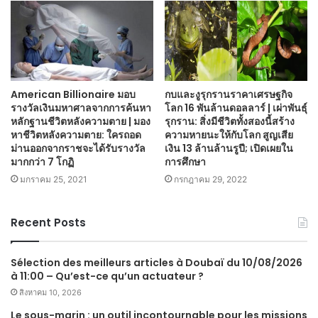
American Billionaire มอบ
กบและงูรุกรานราคาเศรษฐกิจ
รางวัลเงินมหาศาลจากการค้นหา
โลก 16 พันล้านดอลลาร์ | เผ่าพันธุ์
หลักฐานชีวิตหลังความตาย | มอง
รุกราน: สิ่งมีชีวิตทั้งสองนี้สร้าง
หาชีวิตหลังความตาย: ใครถอด
ความหายนะให้กับโลก สูญเสีย
ม่านออกจากราชจะได้รับรางวัล
เงิน 13 ล้านล้านรูปี; เปิดเผยใน
มากกว่า 7 โกฏิ
การศึกษา
มกราคม 25, 2021
กรกฎาคม 29, 2022
Recent Posts
Sélection des meilleurs articles à Doubaï du 10/08/2026
à 11:00 – Qu’est-ce qu’un actuateur ?
สิงหาคม 10, 2026
Le sous-marin : un outil incontournable pour les missions