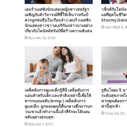
เดบร้าเมสซิงนักแสดงหญิงชาวสหรัฐฯ
‘เซ็กส์กับโดนัลด
เผชิญกับคำวิจารณ์ที่ชี้ให้เห็นว่าทรัมป์
แย่ที่สุดในชีว
ควรถูกข่มขืนในเรือนจำ | เดบร้าเมสซิง
Stormy Daniel
นักแสดงสาวชาวอเมริกันกล่าวบางอย่าง
กุมภาพันธ์ 9, 
เกี่ยวกับโดนัลด์ทรัมป์ที่สร้างความสับสน
ธันวาคม 16, 2020
เคล็ดลับการดูแลเด็กรู้ที่นี่ เคล็ดลับการ
รูทีนโยคะ 5 นาที
นอนสำหรับเด็ก และทำสิ่งเหล่านี้เพื่อให้
ระดับสุขภาพโด
ทารกนอนหลับ brmp | เคล็ดลับการ
หากคุณต้องการ
ดูแลเด็ก: ลูกของคุณก็ตื่นกลางดึกมารบก
ท่านี้ทุกเช้า
วนเขาแล้วทำงานนี้แล้วที่รักจะได้นอน
กรกฎาคม 20, 
หลับอย่างสงบสุข
มิถุนายน 1, 2021