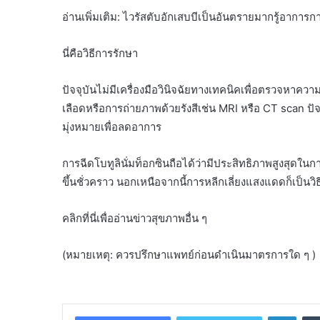
อ่านเพิ่มเติม: ไวรัสตับอักเสบบีเป็นอันตรายมากรู้อาก
นี่คือวิธีการรักษา
ปัจจุบันไม่มีเครื่องมือวินิจฉัยทางเทคนิคเพื่อตรวจหาคว
เลือดหรือการถ่ายภาพด้วยรังสีเช่น MRI หรือ CT scan ปัจจุบ
มุ่งหมายเพื่อลดอาการ
การฉีดโบทูลินั่มท็อกซินถือได้ว่ามีประสิทธิภาพสูงสุดในกา
ขึ้นชั่วคราว นอกเหนือจากนี้การหลีกเลี่ยงแสงแดดก็เป็นวิธ
คลิกที่นี่เพื่ออ่านข่าวสุขภาพอื่น ๆ
(หมายเหตุ: ควรปรึกษาแพทย์ก่อนดำเนินมาตรการใด ๆ )
Linke