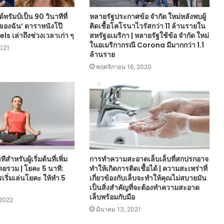
์ทรัมป์เป็น 90 วินาทีที่
หลายรัฐประกาศข้อ จำกัด ใหม่หลังพบผู้
ิตของฉัน’ ดาราหนังโป๊
ติดเชื้อโคโรนาไวรัสกว่า 11 ล้านรายใน
s เล่าถึงช่วงเวลาเก่า ๆ
สหรัฐอเมริกา | หลายรัฐใช้ข้อ จำกัด ใหม่
ในอเมริกากรณี Corona มีมากกว่า 1.1
2021
ล้านราย
พฤศจิกายน 16, 2020
สำหรับผู้เริ่มต้นที่เพิ่ม
การทำความสะอาดเล็บเล็บที่สกปรกอาจ
ยรวม | โยคะ 5 นาที:
ทำให้เกิดการติดเชื้อได้ | ความสะเพร่าที่
เริ่มเล่นโยคะ ให้ทำ 5
เกี่ยวข้องกับเล็บจะทำให้คุณไม่สบายมัน
เป็นสิ่งสำคัญที่จะต้องทำความสะอาด
เล็บพร้อมกับมือ
2022
มีนาคม 13, 2021