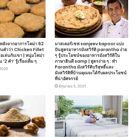
นมาหลังจากอาการโคม่า 62
มาสเตอร์เชฟ sanjeev kapoor แบ่ง
ยินคำว่า Chicken Fillet
ปันสูตรอาหารมังสวิรัติ parantha ง่าย
อเล่นกับเขา | หนุ่มโคม่า
ๆ รู้ประโยชน์ของอาหารมังสวิรัติใน
 ‘2 คำ’ รู้เรื่องเต็ม ๆ
ภาษาฮินดี samp | สูตรง่าย ๆ : ทำ
Parantha มังสวิรัติบริสุทธิ์และ
 2020
มังสวิรัติที่บ้านคุณจะได้รับผลประโยชน์
ที่น่าอัศจรรย์
มิถุนายน 5, 2021