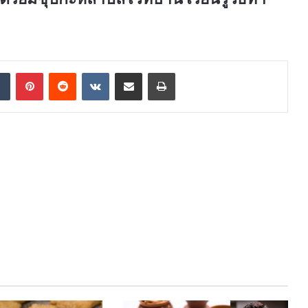
dIn
Tumblr
Pinterest
Reddit
VKontakte
Share via Email
Print