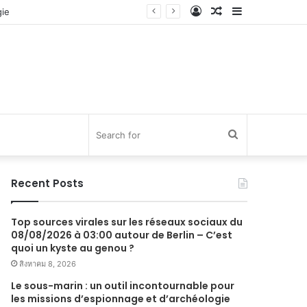
Log
Random
Sidebar
In
Article
Search
for
Recent Posts
Top sources virales sur les réseaux sociaux du
08/08/2026 à 03:00 autour de Berlin – C’est
quoi un kyste au genou ?
สิงหาคม 8, 2026
Le sous-marin : un outil incontournable pour
les missions d’espionnage et d’archéologie