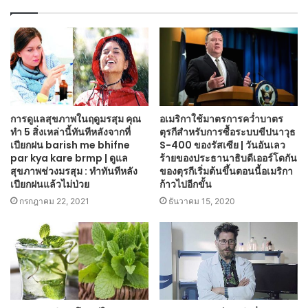
การดูแลสุขภาพในฤดูมรสุม คุณ
อเมริกาใช้มาตรการคว่ำบาตร
ทำ 5 สิ่งเหล่านี้ทันทีหลังจากที่
ตุรกีสำหรับการซื้อระบบขีปนาวุธ
เปียกฝน barish me bhifne
S-400 ของรัสเซีย | วันอันเลว
par kya kare brmp | ดูแล
ร้ายของประธานาธิบดีเออร์โดกัน
สุขภาพช่วงมรสุม : ทำทันทีหลัง
ของตุรกีเริ่มต้นขึ้นตอนนี้อเมริกา
เปียกฝนแล้วไม่ป่วย
ก้าวไปอีกขั้น
กรกฎาคม 22, 2021
ธันวาคม 15, 2020