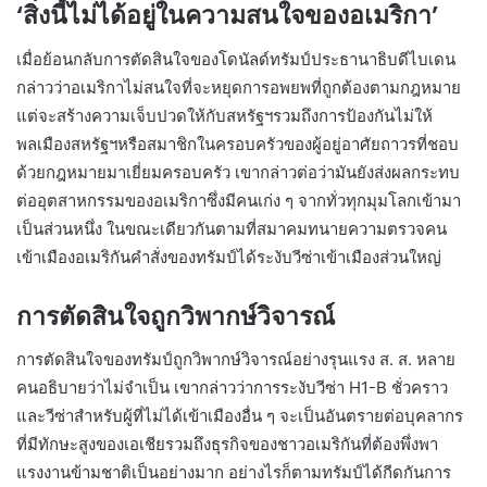
‘สิ่งนี้ไม่ได้อยู่ในความสนใจของอเมริกา’
เมื่อย้อนกลับการตัดสินใจของโดนัลด์ทรัมป์ประธานาธิบดีไบเดน
กล่าวว่าอเมริกาไม่สนใจที่จะหยุดการอพยพที่ถูกต้องตามกฎหมาย
แต่จะสร้างความเจ็บปวดให้กับสหรัฐฯรวมถึงการป้องกันไม่ให้
พลเมืองสหรัฐฯหรือสมาชิกในครอบครัวของผู้อยู่อาศัยถาวรที่ชอบ
ด้วยกฎหมายมาเยี่ยมครอบครัว เขากล่าวต่อว่ามันยังส่งผลกระทบ
ต่ออุตสาหกรรมของอเมริกาซึ่งมีคนเก่ง ๆ จากทั่วทุกมุมโลกเข้ามา
เป็นส่วนหนึ่ง ในขณะเดียวกันตามที่สมาคมทนายความตรวจคน
เข้าเมืองอเมริกันคำสั่งของทรัมป์ได้ระงับวีซ่าเข้าเมืองส่วนใหญ่
การตัดสินใจถูกวิพากษ์วิจารณ์
การตัดสินใจของทรัมป์ถูกวิพากษ์วิจารณ์อย่างรุนแรง ส. ส. หลาย
คนอธิบายว่าไม่จำเป็น เขากล่าวว่าการระงับวีซ่า H1-B ชั่วคราว
และวีซ่าสำหรับผู้ที่ไม่ได้เข้าเมืองอื่น ๆ จะเป็นอันตรายต่อบุคลากร
ที่มีทักษะสูงของเอเชียรวมถึงธุรกิจของชาวอเมริกันที่ต้องพึ่งพา
แรงงานข้ามชาติเป็นอย่างมาก อย่างไรก็ตามทรัมป์ได้กีดกันการ